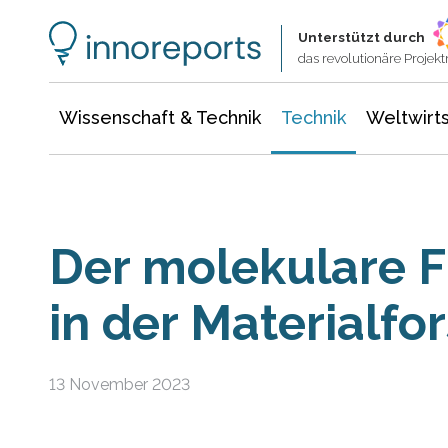
Wissenschaft & Technik
Informationstechnologie
Energie & Elektrotechnik
Unterstützt durch
das revolutionäre Proje
Wissenschaft & Technik
Technik
Weltwirts
Der molekulare 
in der Materialf
13 November 2023