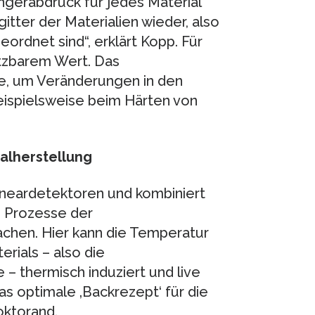
ngerabdruck für jedes Material
itter der Materialien wieder, also
ordnet sind“, erklärt Kopp. Für
ätzbarem Wert. Das
ie, um Veränderungen in den
 beispielsweise beim Härten von
ialherstellung
ineardetektoren und kombiniert
e Prozesse der
chen. Hier kann die Temperatur
rials – also die
– thermisch induziert und live
as optimale ‚Backrezept‘ für die
oktorand.