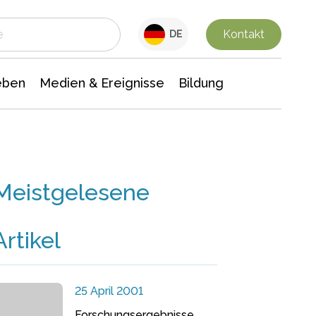
 Leben
Medien & Ereignisse
Interdisziplinäre Forschung
Veranstaltungsnachrichten
n Chemie
Gesellschaftswissenschaften
Kontakt
DE
eben
Medien & Ereignisse
Bildung
Meistgelesene
Artikel
25 April 2001
Forschungsergebnisse