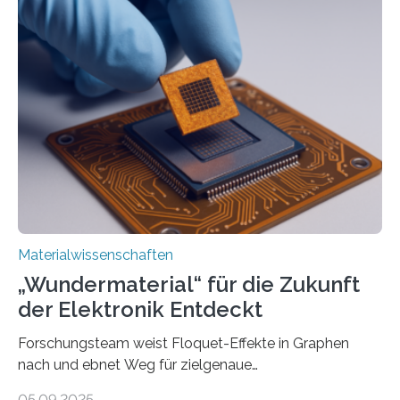
Forschung, die erfolgreich leistungsstarkes,
langwelliges Licht auf die Nanoskala komprimiert,
könnte Fortschritte in der Terahertz-Optik und bei
optoelektronischen Geräten ermöglichen, geleitet von
Vanderbilt und dem Fritz-Haber-Institut Josh Caldwell,
Professor für Maschinenbau und Direktor des
interdisziplinären Graduiertenprogramms für
Materialwissenschaften an der Vanderbilt University,
und Alexander Paarmann vom Fritz-Haber-Institut
leiteten ein internationales Forschungsprojekt, das…
Materialwissenschaften
„Wundermaterial“ für die Zukunft
der Elektronik Entdeckt
Forschungsteam weist Floquet-Effekte in Graphen
nach und ebnet Weg für zielgenaue
AnwendungGraphen ist ein außergewöhnliches Material
05.09.2025