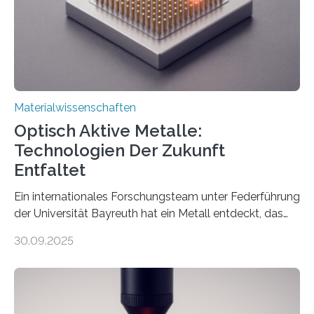
Materialwissenschaften
Optisch Aktive Metalle:
Technologien Der Zukunft
Entfaltet
Ein internationales Forschungsteam unter Federführung
der Universität Bayreuth hat ein Metall entdeckt, das
elektrische Leitfähigkeit mit innerer Polarität kombiniert.
30.09.2025
Dadurch ist es in der Lage, eine sogenannte zweite
harmonische Generation zu erzeugen – ein optischer
Effekt, der normalerweise ausschließlich bei
Nichtmetallen vorkommt und insbesondere für