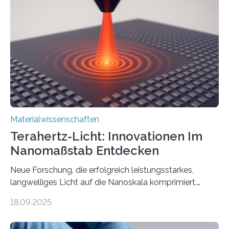
Sensorik und Elektrotechnik von Interesse ist. Über ihre
Erkenntnisse berichten die Forschenden im Journal of
the American Chemical Society. —What for?
Materialien, die gleichzeitig Strom leiten und Licht
beeinflussen können, sind für viele moderne
Technologien…
Materialwissenschaften
Terahertz-Licht: Innovationen Im
Nanomaßstab Entdecken
Neue Forschung, die erfolgreich leistungsstarkes,
langwelliges Licht auf die Nanoskala komprimiert,
könnte Fortschritte in der Terahertz-Optik und bei
18.09.2025
optoelektronischen Geräten ermöglichen, geleitet von
Vanderbilt und dem Fritz-Haber-Institut. Neue