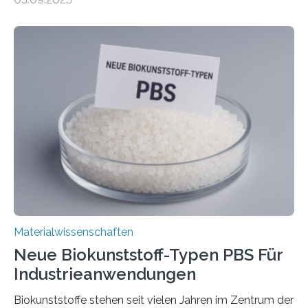
– nur eine Atomlage dick, aber extrem leitfähig und
stabil. Es kommt deshalb in vielen Bereichen zum
Einsatz, etwa in flexiblen Displays, hochempfindlichen
Sensoren, leistungsstarken Batterien und effizienten
Solarzellen. Eine neue Studie hebt das Potenzial nun
noch auf ein neues Level: Zum ersten Mal haben
Forschende an der Universität Göttingen gemeinsam
mit Kollegen aus Braunschweig, Bremen und der
Schweiz direkt beobachtet, wie in Graphen…
Materialwissenschaften
Neue Biokunststoff-Typen PBS Für
Industrieanwendungen
Biokunststoffe stehen seit vielen Jahren im Zentrum der