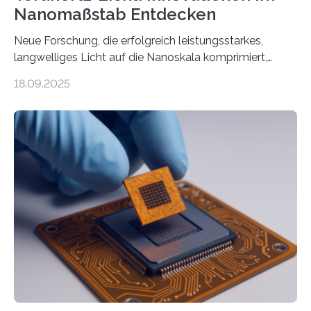
Nanomaßstab Entdecken
Neue Forschung, die erfolgreich leistungsstarkes,
langwelliges Licht auf die Nanoskala komprimiert,
könnte Fortschritte in der Terahertz-Optik und bei
18.09.2025
optoelektronischen Geräten ermöglichen, geleitet von
Vanderbilt und dem Fritz-Haber-Institut. Neue
Forschung, die erfolgreich leistungsstarkes,
langwelliges Licht auf die Nanoskala komprimiert,
könnte Fortschritte in der Terahertz-Optik und bei
optoelektronischen Geräten ermöglichen, geleitet von
Vanderbilt und dem Fritz-Haber-Institut Josh Caldwell,
Professor für Maschinenbau und Direktor des
interdisziplinären Graduiertenprogramms für
Materialwissenschaften an der Vanderbilt University,
und Alexander Paarmann vom Fritz-Haber-Institut
leiteten ein internationales Forschungsprojekt, das…