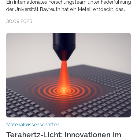
Ein internationales Forschungsteam unter Federführung
der Universität Bayreuth hat ein Metall entdeckt, das
elektrische Leitfähigkeit mit innerer Polarität kombiniert.
30.09.2025
Dadurch ist es in der Lage, eine sogenannte zweite
harmonische Generation zu erzeugen – ein optischer
Effekt, der normalerweise ausschließlich bei
Nichtmetallen vorkommt und insbesondere für
Sensorik und Elektrotechnik von Interesse ist. Über ihre
Erkenntnisse berichten die Forschenden im Journal of
the American Chemical Society. —What for?
Materialien, die gleichzeitig Strom leiten und Licht
beeinflussen können, sind für viele moderne
Technologien…
Materialwissenschaften
Terahertz-Licht: Innovationen Im