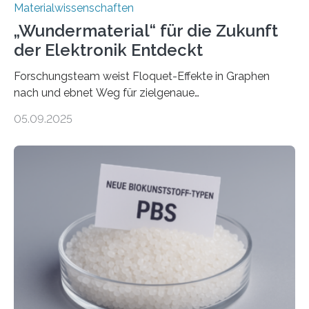
Materialwissenschaften
„Wundermaterial“ für die Zukunft
der Elektronik Entdeckt
Forschungsteam weist Floquet-Effekte in Graphen
nach und ebnet Weg für zielgenaue
AnwendungGraphen ist ein außergewöhnliches Material
05.09.2025
– nur eine Atomlage dick, aber extrem leitfähig und
stabil. Es kommt deshalb in vielen Bereichen zum
Einsatz, etwa in flexiblen Displays, hochempfindlichen
Sensoren, leistungsstarken Batterien und effizienten
Solarzellen. Eine neue Studie hebt das Potenzial nun
noch auf ein neues Level: Zum ersten Mal haben
Forschende an der Universität Göttingen gemeinsam
mit Kollegen aus Braunschweig, Bremen und der
Schweiz direkt beobachtet, wie in Graphen…