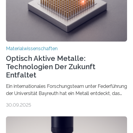
Materialwissenschaften
Optisch Aktive Metalle:
Technologien Der Zukunft
Entfaltet
Ein internationales Forschungsteam unter Federführung
der Universität Bayreuth hat ein Metall entdeckt, das
elektrische Leitfähigkeit mit innerer Polarität kombiniert.
30.09.2025
Dadurch ist es in der Lage, eine sogenannte zweite
harmonische Generation zu erzeugen – ein optischer
Effekt, der normalerweise ausschließlich bei
Nichtmetallen vorkommt und insbesondere für