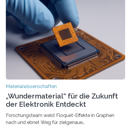
Forschung, die erfolgreich leistungsstarkes,
langwelliges Licht auf die Nanoskala komprimiert,
könnte Fortschritte in der Terahertz-Optik und bei
optoelektronischen Geräten ermöglichen, geleitet von
Vanderbilt und dem Fritz-Haber-Institut Josh Caldwell,
Professor für Maschinenbau und Direktor des
interdisziplinären Graduiertenprogramms für
Materialwissenschaften an der Vanderbilt University,
und Alexander Paarmann vom Fritz-Haber-Institut
leiteten ein internationales Forschungsprojekt, das…
Materialwissenschaften
„Wundermaterial“ für die Zukunft
der Elektronik Entdeckt
Forschungsteam weist Floquet-Effekte in Graphen
nach und ebnet Weg für zielgenaue
AnwendungGraphen ist ein außergewöhnliches Material