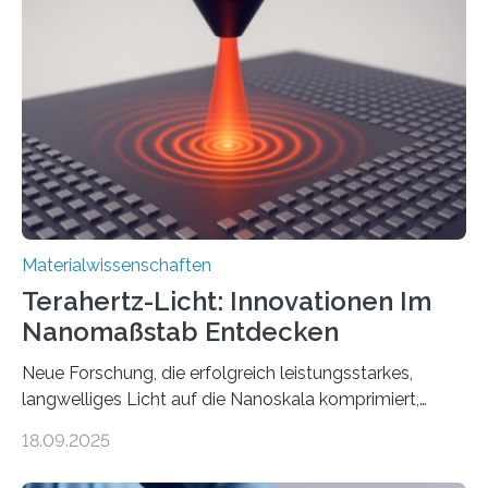
Sensorik und Elektrotechnik von Interesse ist. Über ihre
Erkenntnisse berichten die Forschenden im Journal of
the American Chemical Society. —What for?
Materialien, die gleichzeitig Strom leiten und Licht
beeinflussen können, sind für viele moderne
Technologien…
Materialwissenschaften
Terahertz-Licht: Innovationen Im
Nanomaßstab Entdecken
Neue Forschung, die erfolgreich leistungsstarkes,
langwelliges Licht auf die Nanoskala komprimiert,
könnte Fortschritte in der Terahertz-Optik und bei
18.09.2025
optoelektronischen Geräten ermöglichen, geleitet von
Vanderbilt und dem Fritz-Haber-Institut. Neue