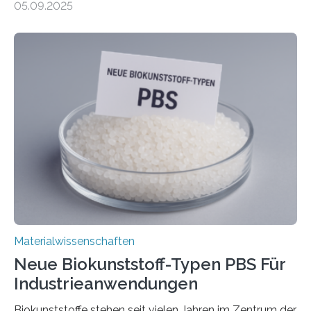
05.09.2025
– nur eine Atomlage dick, aber extrem leitfähig und
stabil. Es kommt deshalb in vielen Bereichen zum
Einsatz, etwa in flexiblen Displays, hochempfindlichen
Sensoren, leistungsstarken Batterien und effizienten
Solarzellen. Eine neue Studie hebt das Potenzial nun
noch auf ein neues Level: Zum ersten Mal haben
Forschende an der Universität Göttingen gemeinsam
mit Kollegen aus Braunschweig, Bremen und der
Schweiz direkt beobachtet, wie in Graphen…
Materialwissenschaften
Neue Biokunststoff-Typen PBS Für
Industrieanwendungen
Biokunststoffe stehen seit vielen Jahren im Zentrum der