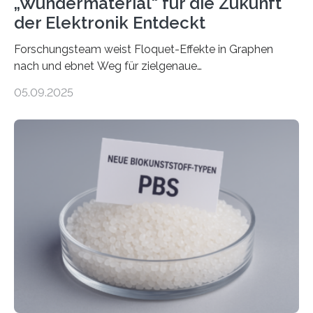
„Wundermaterial“ für die Zukunft
der Elektronik Entdeckt
Forschungsteam weist Floquet-Effekte in Graphen
nach und ebnet Weg für zielgenaue
AnwendungGraphen ist ein außergewöhnliches Material
05.09.2025
– nur eine Atomlage dick, aber extrem leitfähig und
stabil. Es kommt deshalb in vielen Bereichen zum
Einsatz, etwa in flexiblen Displays, hochempfindlichen
Sensoren, leistungsstarken Batterien und effizienten
Solarzellen. Eine neue Studie hebt das Potenzial nun
noch auf ein neues Level: Zum ersten Mal haben
Forschende an der Universität Göttingen gemeinsam
mit Kollegen aus Braunschweig, Bremen und der
Schweiz direkt beobachtet, wie in Graphen…