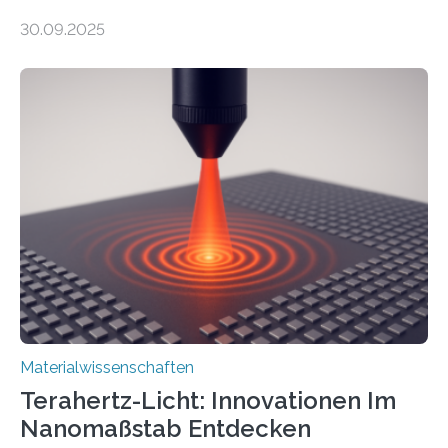
elektrische Leitfähigkeit mit innerer Polarität kombiniert.
30.09.2025
Dadurch ist es in der Lage, eine sogenannte zweite
harmonische Generation zu erzeugen – ein optischer
Effekt, der normalerweise ausschließlich bei
Nichtmetallen vorkommt und insbesondere für
Sensorik und Elektrotechnik von Interesse ist. Über ihre
Erkenntnisse berichten die Forschenden im Journal of
the American Chemical Society. —What for?
Materialien, die gleichzeitig Strom leiten und Licht
beeinflussen können, sind für viele moderne
Technologien…
Materialwissenschaften
Terahertz-Licht: Innovationen Im
Nanomaßstab Entdecken