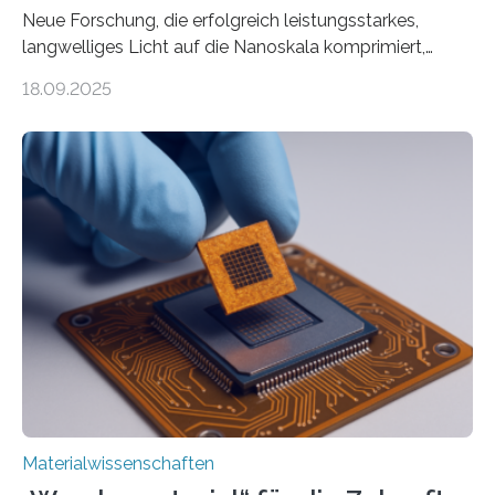
Neue Forschung, die erfolgreich leistungsstarkes,
langwelliges Licht auf die Nanoskala komprimiert,
könnte Fortschritte in der Terahertz-Optik und bei
18.09.2025
optoelektronischen Geräten ermöglichen, geleitet von
Vanderbilt und dem Fritz-Haber-Institut. Neue
Forschung, die erfolgreich leistungsstarkes,
langwelliges Licht auf die Nanoskala komprimiert,
könnte Fortschritte in der Terahertz-Optik und bei
optoelektronischen Geräten ermöglichen, geleitet von
Vanderbilt und dem Fritz-Haber-Institut Josh Caldwell,
Professor für Maschinenbau und Direktor des
interdisziplinären Graduiertenprogramms für
Materialwissenschaften an der Vanderbilt University,
und Alexander Paarmann vom Fritz-Haber-Institut
leiteten ein internationales Forschungsprojekt, das…
Materialwissenschaften