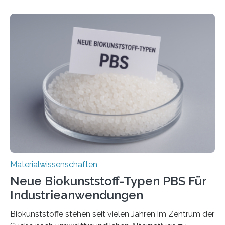
stabil. Es kommt deshalb in vielen Bereichen zum
Einsatz, etwa in flexiblen Displays, hochempfindlichen
Sensoren, leistungsstarken Batterien und effizienten
Solarzellen. Eine neue Studie hebt das Potenzial nun
noch auf ein neues Level: Zum ersten Mal haben
Forschende an der Universität Göttingen gemeinsam
mit Kollegen aus Braunschweig, Bremen und der
Schweiz direkt beobachtet, wie in Graphen…
Materialwissenschaften
Neue Biokunststoff-Typen PBS Für
Industrieanwendungen
Biokunststoffe stehen seit vielen Jahren im Zentrum der