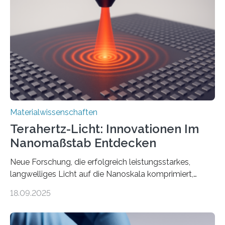
Erkenntnisse berichten die Forschenden im Journal of
the American Chemical Society. —What for?
Materialien, die gleichzeitig Strom leiten und Licht
beeinflussen können, sind für viele moderne
Technologien…
Materialwissenschaften
Terahertz-Licht: Innovationen Im
Nanomaßstab Entdecken
Neue Forschung, die erfolgreich leistungsstarkes,
langwelliges Licht auf die Nanoskala komprimiert,
könnte Fortschritte in der Terahertz-Optik und bei
18.09.2025
optoelektronischen Geräten ermöglichen, geleitet von
Vanderbilt und dem Fritz-Haber-Institut. Neue
Forschung, die erfolgreich leistungsstarkes,