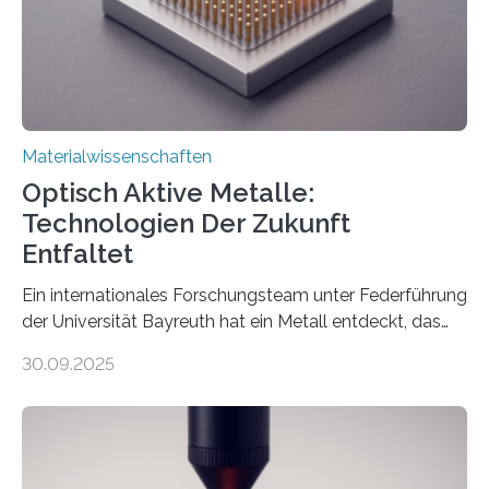
Materialwissenschaften
Optisch Aktive Metalle:
Technologien Der Zukunft
Entfaltet
Ein internationales Forschungsteam unter Federführung
der Universität Bayreuth hat ein Metall entdeckt, das
elektrische Leitfähigkeit mit innerer Polarität kombiniert.
30.09.2025
Dadurch ist es in der Lage, eine sogenannte zweite
harmonische Generation zu erzeugen – ein optischer
Effekt, der normalerweise ausschließlich bei
Nichtmetallen vorkommt und insbesondere für
Sensorik und Elektrotechnik von Interesse ist. Über ihre