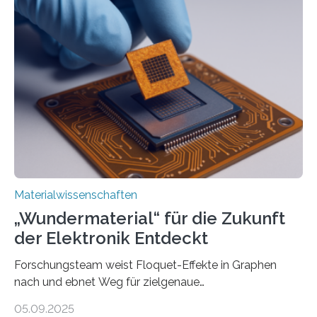
langwelliges Licht auf die Nanoskala komprimiert,
könnte Fortschritte in der Terahertz-Optik und bei
optoelektronischen Geräten ermöglichen, geleitet von
Vanderbilt und dem Fritz-Haber-Institut Josh Caldwell,
Professor für Maschinenbau und Direktor des
interdisziplinären Graduiertenprogramms für
Materialwissenschaften an der Vanderbilt University,
und Alexander Paarmann vom Fritz-Haber-Institut
leiteten ein internationales Forschungsprojekt, das…
Materialwissenschaften
„Wundermaterial“ für die Zukunft
der Elektronik Entdeckt
Forschungsteam weist Floquet-Effekte in Graphen
nach und ebnet Weg für zielgenaue
AnwendungGraphen ist ein außergewöhnliches Material
05.09.2025
– nur eine Atomlage dick, aber extrem leitfähig und