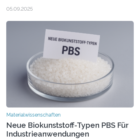
AnwendungGraphen ist ein außergewöhnliches Material
05.09.2025
– nur eine Atomlage dick, aber extrem leitfähig und
stabil. Es kommt deshalb in vielen Bereichen zum
Einsatz, etwa in flexiblen Displays, hochempfindlichen
Sensoren, leistungsstarken Batterien und effizienten
Solarzellen. Eine neue Studie hebt das Potenzial nun
noch auf ein neues Level: Zum ersten Mal haben
Forschende an der Universität Göttingen gemeinsam
mit Kollegen aus Braunschweig, Bremen und der
Schweiz direkt beobachtet, wie in Graphen…
Materialwissenschaften
Neue Biokunststoff-Typen PBS Für
Industrieanwendungen