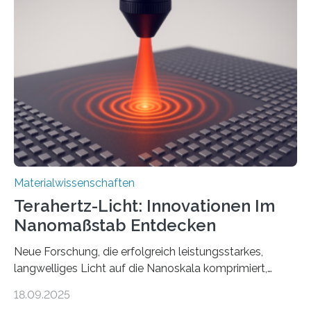
Nichtmetallen vorkommt und insbesondere für
Sensorik und Elektrotechnik von Interesse ist. Über ihre
Erkenntnisse berichten die Forschenden im Journal of
the American Chemical Society. —What for?
Materialien, die gleichzeitig Strom leiten und Licht
beeinflussen können, sind für viele moderne
Technologien…
Materialwissenschaften
Terahertz-Licht: Innovationen Im
Nanomaßstab Entdecken
Neue Forschung, die erfolgreich leistungsstarkes,
langwelliges Licht auf die Nanoskala komprimiert,
könnte Fortschritte in der Terahertz-Optik und bei
18.09.2025
optoelektronischen Geräten ermöglichen, geleitet von