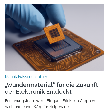
Vanderbilt und dem Fritz-Haber-Institut. Neue
Forschung, die erfolgreich leistungsstarkes,
langwelliges Licht auf die Nanoskala komprimiert,
könnte Fortschritte in der Terahertz-Optik und bei
optoelektronischen Geräten ermöglichen, geleitet von
Vanderbilt und dem Fritz-Haber-Institut Josh Caldwell,
Professor für Maschinenbau und Direktor des
interdisziplinären Graduiertenprogramms für
Materialwissenschaften an der Vanderbilt University,
und Alexander Paarmann vom Fritz-Haber-Institut
leiteten ein internationales Forschungsprojekt, das…
Materialwissenschaften
„Wundermaterial“ für die Zukunft
der Elektronik Entdeckt
Forschungsteam weist Floquet-Effekte in Graphen
nach und ebnet Weg für zielgenaue