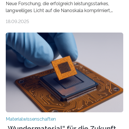
Neue Forschung, die erfolgreich leistungsstarkes,
langwelliges Licht auf die Nanoskala komprimiert,
könnte Fortschritte in der Terahertz-Optik und bei
18.09.2025
optoelektronischen Geräten ermöglichen, geleitet von
Vanderbilt und dem Fritz-Haber-Institut. Neue
Forschung, die erfolgreich leistungsstarkes,
langwelliges Licht auf die Nanoskala komprimiert,
könnte Fortschritte in der Terahertz-Optik und bei
optoelektronischen Geräten ermöglichen, geleitet von
Vanderbilt und dem Fritz-Haber-Institut Josh Caldwell,
Professor für Maschinenbau und Direktor des
interdisziplinären Graduiertenprogramms für
Materialwissenschaften an der Vanderbilt University,
und Alexander Paarmann vom Fritz-Haber-Institut
leiteten ein internationales Forschungsprojekt, das…
Materialwissenschaften
„Wundermaterial“ für die Zukunft