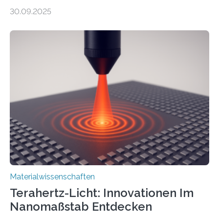
elektrische Leitfähigkeit mit innerer Polarität kombiniert.
30.09.2025
Dadurch ist es in der Lage, eine sogenannte zweite
harmonische Generation zu erzeugen – ein optischer
Effekt, der normalerweise ausschließlich bei
Nichtmetallen vorkommt und insbesondere für
Sensorik und Elektrotechnik von Interesse ist. Über ihre
Erkenntnisse berichten die Forschenden im Journal of
the American Chemical Society. —What for?
Materialien, die gleichzeitig Strom leiten und Licht
beeinflussen können, sind für viele moderne
Technologien…
Materialwissenschaften
Terahertz-Licht: Innovationen Im
Nanomaßstab Entdecken