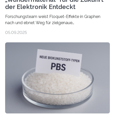
der Elektronik Entdeckt
Forschungsteam weist Floquet-Effekte in Graphen
nach und ebnet Weg für zielgenaue
AnwendungGraphen ist ein außergewöhnliches Material
05.09.2025
– nur eine Atomlage dick, aber extrem leitfähig und
stabil. Es kommt deshalb in vielen Bereichen zum
Einsatz, etwa in flexiblen Displays, hochempfindlichen
Sensoren, leistungsstarken Batterien und effizienten
Solarzellen. Eine neue Studie hebt das Potenzial nun
noch auf ein neues Level: Zum ersten Mal haben
Forschende an der Universität Göttingen gemeinsam
mit Kollegen aus Braunschweig, Bremen und der
Schweiz direkt beobachtet, wie in Graphen…