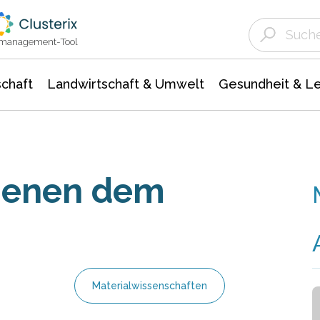
Landwirtschaft & Umwelt
Gesundheit &
Agrar- Forstwissenschaften
Unternehmensmeldungen
Biowissenschafte
Ökologie Umwelt- Naturschutz
ktmanagement-Tool
chaft
Landwirtschaft & Umwelt
Gesundheit & L
dienen dem
Materialwissenschaften