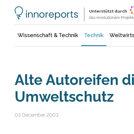
Wissenschaft & Technik
Informationstechnologie
Energie & Elektrotechnik
Unterstützt durch
das revolutionäre Proje
Wissenschaft & Technik
Technik
Weltwirts
Alte Autoreifen 
Umweltschutz
03 December 2003