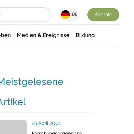
 Leben
Medien & Ereignisse
Interdisziplinäre Forschung
Veranstaltungsnachrichten
n Chemie
Gesellschaftswissenschaften
Kontakt
DE
eben
Medien & Ereignisse
Bildung
Meistgelesene
Artikel
25 April 2001
Forschungsergebnisse