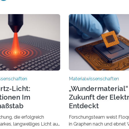
ssenschaften
Materialwissenschaften
rtz-Licht:
„Wundermaterial“ 
tionen Im
Zukunft der Elekt
aßstab
Entdeckt
cken
hung, die erfolgreich
Forschungsteam weist Floqu
arkes, langwelliges Licht auf
in Graphen nach und ebnet 