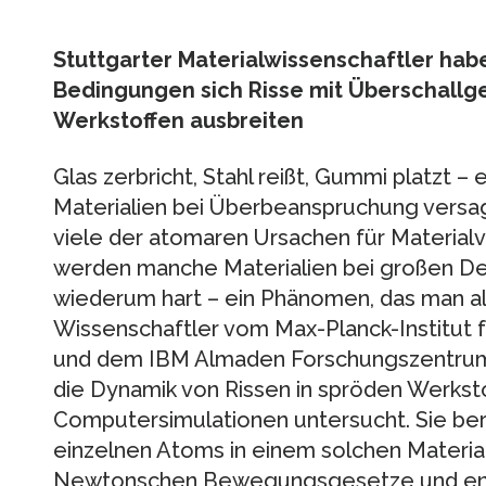
Stuttgarter Materialwissenschaftler hab
Bedingungen sich Risse mit Überschallg
Werkstoffen ausbreiten
Glas zerbricht, Stahl reißt, Gummi platzt – e
Materialien bei Überbeanspruchung versag
viele der atomaren Ursachen für Material
werden manche Materialien bei großen D
wiederum hart – ein Phänomen, das man als
Wissenschaftler vom Max-Planck-Institut f
und dem IBM Almaden Forschungszentrum i
die Dynamik von Rissen in spröden Werkst
Computersimulationen untersucht. Sie b
einzelnen Atoms in einem solchen Materia
Newtonschen Bewegungsgesetze und entd