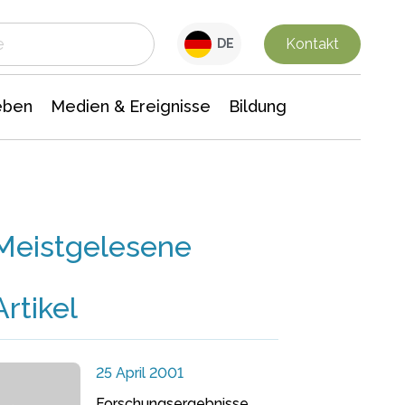
 Leben
Medien & Ereignisse
Interdisziplinäre Forschung
Veranstaltungsnachrichten
n Chemie
Gesellschaftswissenschaften
Kontakt
DE
eben
Medien & Ereignisse
Bildung
Meistgelesene
Artikel
25 April 2001
Forschungsergebnisse