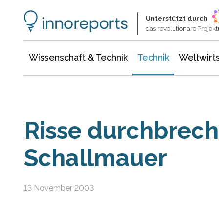
Wissenschaft & Technik
Informationstechnologie
Energie & Elektrotechnik
Unterstützt durch
das revolutionäre Proje
Wissenschaft & Technik
Technik
Weltwirts
Risse durchbrech
Schallmauer
13 November 2003