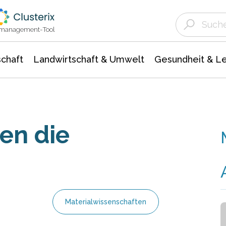
Landwirtschaft & Umwelt
Gesundheit &
Agrar- Forstwissenschaften
Unternehmensmeldungen
Biowissenschafte
Ökologie Umwelt- Naturschutz
ktmanagement-Tool
chaft
Landwirtschaft & Umwelt
Gesundheit & L
en die
Materialwissenschaften