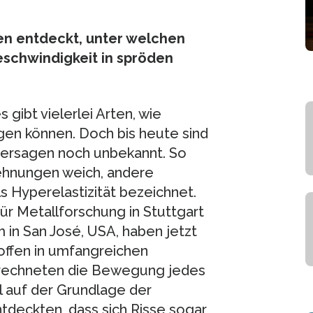
en entdeckt, unter welchen
eschwindigkeit in spröden
s gibt vielerlei Arten, wie
en können. Doch bis heute sind
versagen noch unbekannt. So
ehnungen weich, andere
 Hyperelastizität bezeichnet.
ür Metallforschung in Stuttgart
n San José, USA, haben jetzt
offen in umfangreichen
erechneten die Bewegung jedes
l auf der Grundlage der
eckten, dass sich Risse sogar