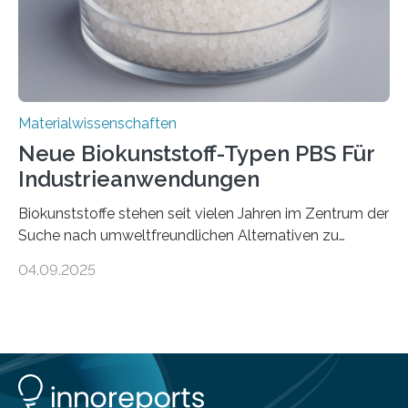
Materialwissenschaften
Neue Biokunststoff-Typen PBS Für
Industrieanwendungen
Biokunststoffe stehen seit vielen Jahren im Zentrum der
Suche nach umweltfreundlichen Alternativen zu
konventionellen Kunststoffen. Sie können den Bedarf
04.09.2025
an fossilen Rohstoffen reduzieren, schonen Ressourcen
und tragen dazu bei, den CO₂-Ausstoß zu senken. Für
industrielle Anwendungen sollten sie jedoch nicht nur
nachhaltig sein, sondern sich auch gut verarbeiten
lassen. Genau daran arbeitet das Fraunhofer-Institut für
Angewandte Polymerforschung IAP im Potsdam