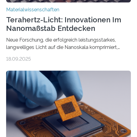
Materialwissenschaften
Terahertz-Licht: Innovationen Im
Nanomaßstab Entdecken
Neue Forschung, die erfolgreich leistungsstarkes,
langwelliges Licht auf die Nanoskala komprimiert,
könnte Fortschritte in der Terahertz-Optik und bei
18.09.2025
optoelektronischen Geräten ermöglichen, geleitet von
Vanderbilt und dem Fritz-Haber-Institut. Neue
Forschung, die erfolgreich leistungsstarkes,
langwelliges Licht auf die Nanoskala komprimiert,
könnte Fortschritte in der Terahertz-Optik und bei
optoelektronischen Geräten ermöglichen, geleitet von
Vanderbilt und dem Fritz-Haber-Institut Josh Caldwell,
Professor für Maschinenbau und Direktor des
interdisziplinären Graduiertenprogramms für
Materialwissenschaften an der Vanderbilt University,
und Alexander Paarmann vom Fritz-Haber-Institut