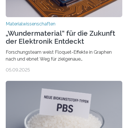
leiteten ein internationales Forschungsprojekt, das…
Materialwissenschaften
„Wundermaterial“ für die Zukunft
der Elektronik Entdeckt
Forschungsteam weist Floquet-Effekte in Graphen
nach und ebnet Weg für zielgenaue
AnwendungGraphen ist ein außergewöhnliches Material
05.09.2025
– nur eine Atomlage dick, aber extrem leitfähig und
stabil. Es kommt deshalb in vielen Bereichen zum
Einsatz, etwa in flexiblen Displays, hochempfindlichen
Sensoren, leistungsstarken Batterien und effizienten
Solarzellen. Eine neue Studie hebt das Potenzial nun
noch auf ein neues Level: Zum ersten Mal haben
Forschende an der Universität Göttingen gemeinsam
mit Kollegen aus Braunschweig, Bremen und der
Schweiz direkt beobachtet, wie in Graphen…