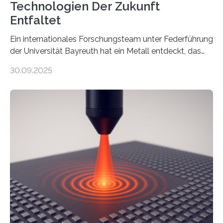
Technologien Der Zukunft
Entfaltet
Ein internationales Forschungsteam unter Federführung
der Universität Bayreuth hat ein Metall entdeckt, das
elektrische Leitfähigkeit mit innerer Polarität kombiniert.
30.09.2025
Dadurch ist es in der Lage, eine sogenannte zweite
harmonische Generation zu erzeugen – ein optischer
Effekt, der normalerweise ausschließlich bei
Nichtmetallen vorkommt und insbesondere für
Sensorik und Elektrotechnik von Interesse ist. Über ihre
Erkenntnisse berichten die Forschenden im Journal of
the American Chemical Society. —What for?
Materialien, die gleichzeitig Strom leiten und Licht
beeinflussen können, sind für viele moderne
Technologien…