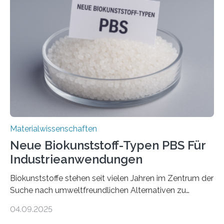
Sensoren, leistungsstarken Batterien und effizienten
Solarzellen. Eine neue Studie hebt das Potenzial nun
noch auf ein neues Level: Zum ersten Mal haben
Forschende an der Universität Göttingen gemeinsam
mit Kollegen aus Braunschweig, Bremen und der
Schweiz direkt beobachtet, wie in Graphen…
Materialwissenschaften
Neue Biokunststoff-Typen PBS Für
Industrieanwendungen
Biokunststoffe stehen seit vielen Jahren im Zentrum der
Suche nach umweltfreundlichen Alternativen zu
konventionellen Kunststoffen. Sie können den Bedarf
04.09.2025
an fossilen Rohstoffen reduzieren, schonen Ressourcen