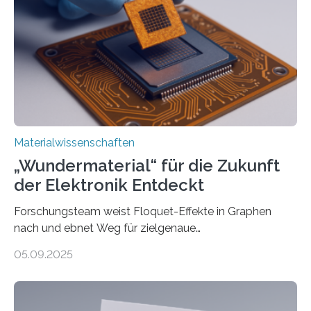
Vanderbilt und dem Fritz-Haber-Institut Josh Caldwell,
Professor für Maschinenbau und Direktor des
interdisziplinären Graduiertenprogramms für
Materialwissenschaften an der Vanderbilt University,
und Alexander Paarmann vom Fritz-Haber-Institut
leiteten ein internationales Forschungsprojekt, das…
Materialwissenschaften
„Wundermaterial“ für die Zukunft
der Elektronik Entdeckt
Forschungsteam weist Floquet-Effekte in Graphen
nach und ebnet Weg für zielgenaue
AnwendungGraphen ist ein außergewöhnliches Material
05.09.2025
– nur eine Atomlage dick, aber extrem leitfähig und
stabil. Es kommt deshalb in vielen Bereichen zum
Einsatz, etwa in flexiblen Displays, hochempfindlichen