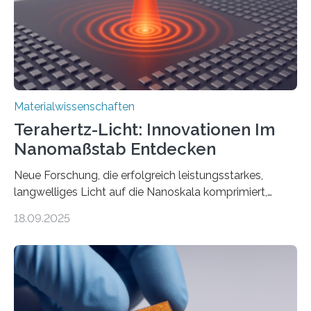
beeinflussen können, sind für viele moderne
Technologien…
Materialwissenschaften
Terahertz-Licht: Innovationen Im
Nanomaßstab Entdecken
Neue Forschung, die erfolgreich leistungsstarkes,
langwelliges Licht auf die Nanoskala komprimiert,
könnte Fortschritte in der Terahertz-Optik und bei
18.09.2025
optoelektronischen Geräten ermöglichen, geleitet von
Vanderbilt und dem Fritz-Haber-Institut. Neue
Forschung, die erfolgreich leistungsstarkes,
langwelliges Licht auf die Nanoskala komprimiert,
könnte Fortschritte in der Terahertz-Optik und bei
optoelektronischen Geräten ermöglichen, geleitet von