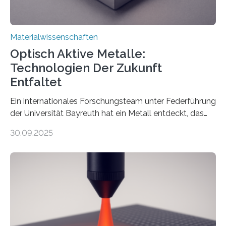
Materialwissenschaften
Optisch Aktive Metalle:
Technologien Der Zukunft
Entfaltet
Ein internationales Forschungsteam unter Federführung
der Universität Bayreuth hat ein Metall entdeckt, das
elektrische Leitfähigkeit mit innerer Polarität kombiniert.
30.09.2025
Dadurch ist es in der Lage, eine sogenannte zweite
harmonische Generation zu erzeugen – ein optischer
Effekt, der normalerweise ausschließlich bei
Nichtmetallen vorkommt und insbesondere für
Sensorik und Elektrotechnik von Interesse ist. Über ihre
Erkenntnisse berichten die Forschenden im Journal of
the American Chemical Society. —What for?
Materialien, die gleichzeitig Strom leiten und Licht