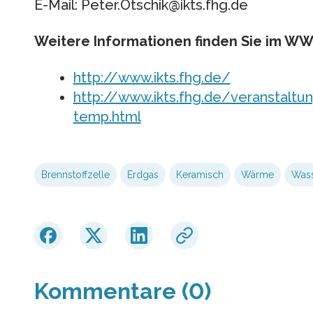
E-Mail: Peter.Otschik@ikts.fhg.de
Weitere Informationen finden Sie im W
http://www.ikts.fhg.de/
http://www.ikts.fhg.de/veransta
temp.html
Brennstoffzelle
Erdgas
Keramisch
Wärme
Wass
Kommentare (0)