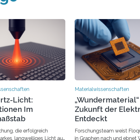
ssenschaften
Materialwissenschaften
rtz-Licht:
„Wundermaterial“ 
tionen Im
Zukunft der Elekt
aßstab
Entdeckt
cken
hung, die erfolgreich
Forschungsteam weist Floqu
arkes, langwelliges Licht auf
in Graphen nach und ebnet 