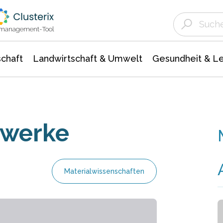
Landwirtschaft & Umwelt
Gesundheit &
Agrar- Forstwissenschaften
Unternehmensmeldungen
Biowissenschafte
Ökologie Umwelt- Naturschutz
ktmanagement-Tool
chaft
Landwirtschaft & Umwelt
Gesundheit & L
twerke
Materialwissenschaften