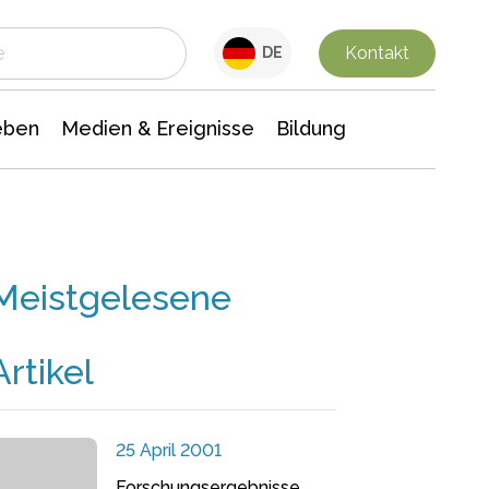
 Leben
Medien & Ereignisse
Interdisziplinäre Forschung
Veranstaltungsnachrichten
n Chemie
Gesellschaftswissenschaften
Kontakt
DE
eben
Medien & Ereignisse
Bildung
Meistgelesene
Artikel
25 April 2001
Forschungsergebnisse