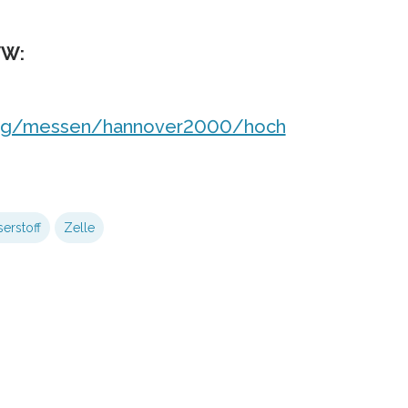
WW:
ltung/messen/hannover2000/hoch
erstoff
Zelle