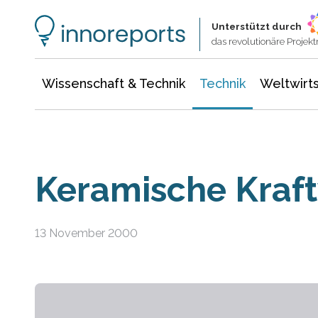
Wissenschaft & Technik
Informationstechnologie
Energie & Elektrotechnik
Unterstützt durch
das revolutionäre Proje
Wissenschaft & Technik
Technik
Weltwirts
Keramische Kraf
13 November 2000