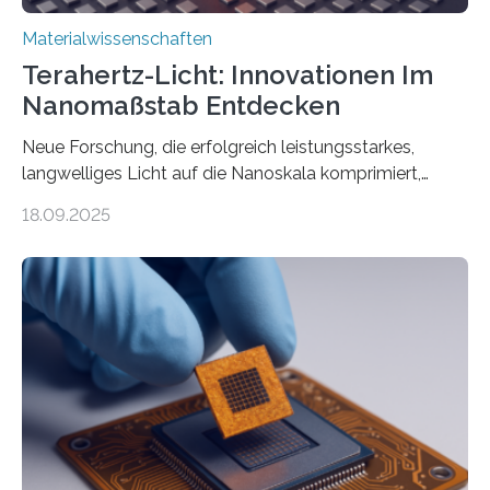
Materialwissenschaften
Terahertz-Licht: Innovationen Im
Nanomaßstab Entdecken
Neue Forschung, die erfolgreich leistungsstarkes,
langwelliges Licht auf die Nanoskala komprimiert,
könnte Fortschritte in der Terahertz-Optik und bei
18.09.2025
optoelektronischen Geräten ermöglichen, geleitet von
Vanderbilt und dem Fritz-Haber-Institut. Neue
Forschung, die erfolgreich leistungsstarkes,
langwelliges Licht auf die Nanoskala komprimiert,
könnte Fortschritte in der Terahertz-Optik und bei
optoelektronischen Geräten ermöglichen, geleitet von
Vanderbilt und dem Fritz-Haber-Institut Josh Caldwell,
Professor für Maschinenbau und Direktor des
interdisziplinären Graduiertenprogramms für
Materialwissenschaften an der Vanderbilt University,
und Alexander Paarmann vom Fritz-Haber-Institut