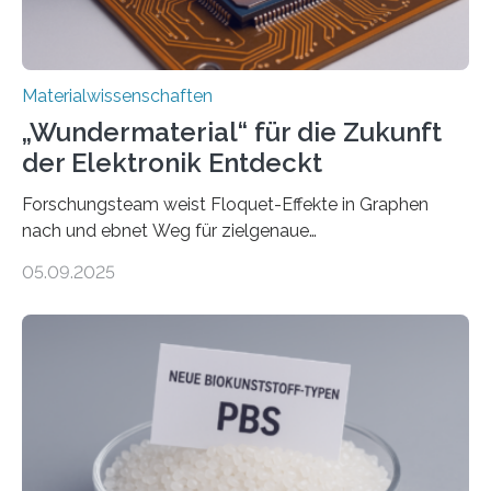
leiteten ein internationales Forschungsprojekt, das…
Materialwissenschaften
„Wundermaterial“ für die Zukunft
der Elektronik Entdeckt
Forschungsteam weist Floquet-Effekte in Graphen
nach und ebnet Weg für zielgenaue
AnwendungGraphen ist ein außergewöhnliches Material
05.09.2025
– nur eine Atomlage dick, aber extrem leitfähig und
stabil. Es kommt deshalb in vielen Bereichen zum
Einsatz, etwa in flexiblen Displays, hochempfindlichen
Sensoren, leistungsstarken Batterien und effizienten
Solarzellen. Eine neue Studie hebt das Potenzial nun
noch auf ein neues Level: Zum ersten Mal haben
Forschende an der Universität Göttingen gemeinsam
mit Kollegen aus Braunschweig, Bremen und der