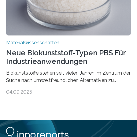
Schweiz direkt beobachtet, wie in Graphen…
Materialwissenschaften
Neue Biokunststoff-Typen PBS Für
Industrieanwendungen
Biokunststoffe stehen seit vielen Jahren im Zentrum der
Suche nach umweltfreundlichen Alternativen zu
konventionellen Kunststoffen. Sie können den Bedarf
04.09.2025
an fossilen Rohstoffen reduzieren, schonen Ressourcen
und tragen dazu bei, den CO₂-Ausstoß zu senken. Für
industrielle Anwendungen sollten sie jedoch nicht nur
nachhaltig sein, sondern sich auch gut verarbeiten
lassen. Genau daran arbeitet das Fraunhofer-Institut für
Angewandte Polymerforschung IAP im Potsdam