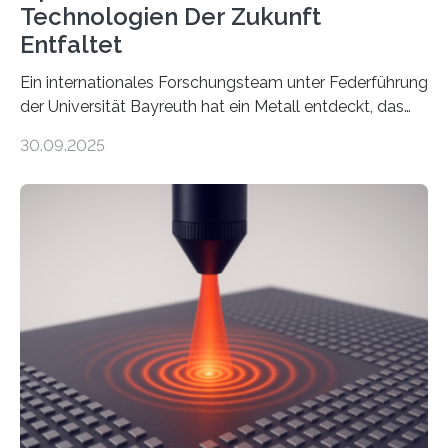
Technologien Der Zukunft
Entfaltet
Ein internationales Forschungsteam unter Federführung
der Universität Bayreuth hat ein Metall entdeckt, das
elektrische Leitfähigkeit mit innerer Polarität kombiniert.
30.09.2025
Dadurch ist es in der Lage, eine sogenannte zweite
harmonische Generation zu erzeugen – ein optischer
Effekt, der normalerweise ausschließlich bei
Nichtmetallen vorkommt und insbesondere für
Sensorik und Elektrotechnik von Interesse ist. Über ihre
Erkenntnisse berichten die Forschenden im Journal of
the American Chemical Society. —What for?
Materialien, die gleichzeitig Strom leiten und Licht
beeinflussen können, sind für viele moderne
Technologien…