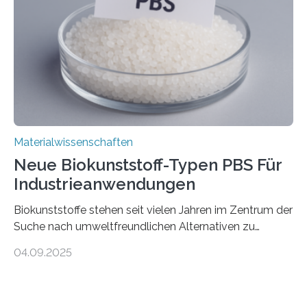
Forschende an der Universität Göttingen gemeinsam
mit Kollegen aus Braunschweig, Bremen und der
Schweiz direkt beobachtet, wie in Graphen…
Materialwissenschaften
Neue Biokunststoff-Typen PBS Für
Industrieanwendungen
Biokunststoffe stehen seit vielen Jahren im Zentrum der
Suche nach umweltfreundlichen Alternativen zu
konventionellen Kunststoffen. Sie können den Bedarf
04.09.2025
an fossilen Rohstoffen reduzieren, schonen Ressourcen
und tragen dazu bei, den CO₂-Ausstoß zu senken. Für
industrielle Anwendungen sollten sie jedoch nicht nur