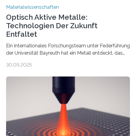
Materialwissenschaften
Optisch Aktive Metalle:
Technologien Der Zukunft
Entfaltet
Ein internationales Forschungsteam unter Federführung
der Universität Bayreuth hat ein Metall entdeckt, das
elektrische Leitfähigkeit mit innerer Polarität kombiniert.
30.09.2025
Dadurch ist es in der Lage, eine sogenannte zweite
harmonische Generation zu erzeugen – ein optischer
Effekt, der normalerweise ausschließlich bei
Nichtmetallen vorkommt und insbesondere für
Sensorik und Elektrotechnik von Interesse ist. Über ihre
Erkenntnisse berichten die Forschenden im Journal of
the American Chemical Society. —What for?
Materialien, die gleichzeitig Strom leiten und Licht
beeinflussen können, sind für viele moderne
Technologien…