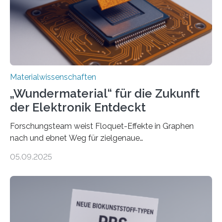
interdisziplinären Graduiertenprogramms für
Materialwissenschaften an der Vanderbilt University,
und Alexander Paarmann vom Fritz-Haber-Institut
leiteten ein internationales Forschungsprojekt, das…
Materialwissenschaften
„Wundermaterial“ für die Zukunft
der Elektronik Entdeckt
Forschungsteam weist Floquet-Effekte in Graphen
nach und ebnet Weg für zielgenaue
AnwendungGraphen ist ein außergewöhnliches Material
05.09.2025
– nur eine Atomlage dick, aber extrem leitfähig und
stabil. Es kommt deshalb in vielen Bereichen zum
Einsatz, etwa in flexiblen Displays, hochempfindlichen
Sensoren, leistungsstarken Batterien und effizienten
Solarzellen. Eine neue Studie hebt das Potenzial nun
noch auf ein neues Level: Zum ersten Mal haben