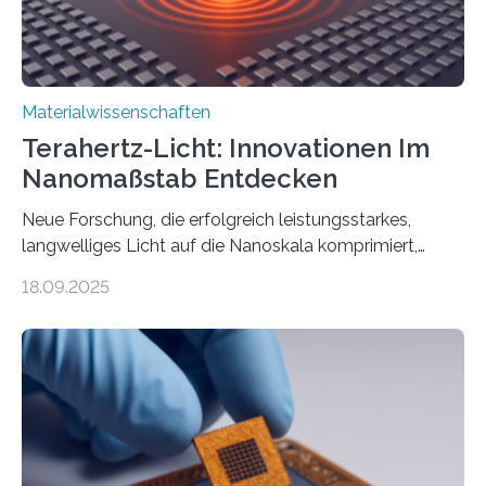
Materialwissenschaften
Terahertz-Licht: Innovationen Im
Nanomaßstab Entdecken
Neue Forschung, die erfolgreich leistungsstarkes,
langwelliges Licht auf die Nanoskala komprimiert,
könnte Fortschritte in der Terahertz-Optik und bei
18.09.2025
optoelektronischen Geräten ermöglichen, geleitet von
Vanderbilt und dem Fritz-Haber-Institut. Neue
Forschung, die erfolgreich leistungsstarkes,
langwelliges Licht auf die Nanoskala komprimiert,
könnte Fortschritte in der Terahertz-Optik und bei
optoelektronischen Geräten ermöglichen, geleitet von
Vanderbilt und dem Fritz-Haber-Institut Josh Caldwell,
Professor für Maschinenbau und Direktor des