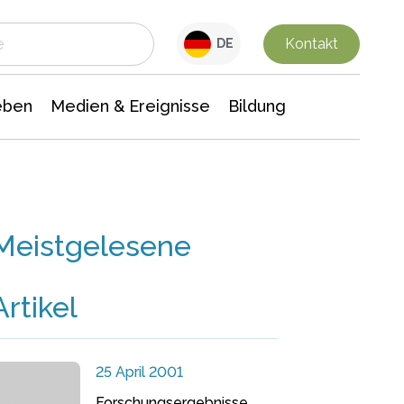
 Leben
Medien & Ereignisse
Interdisziplinäre Forschung
Veranstaltungsnachrichten
n Chemie
Gesellschaftswissenschaften
Kontakt
DE
eben
Medien & Ereignisse
Bildung
Meistgelesene
Artikel
25 April 2001
Forschungsergebnisse