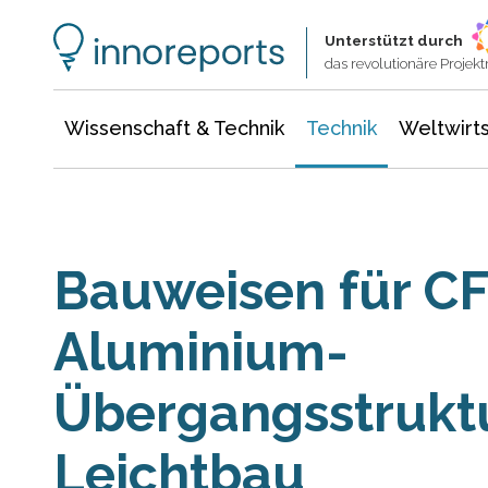
Wissenschaft & Technik
Informationstechnologie
Energie & Elektrotechnik
Unterstützt durch
das revolutionäre Proje
Wissenschaft & Technik
Technik
Weltwirts
Bauweisen für C
Aluminium-
Übergangsstrukt
Leichtbau