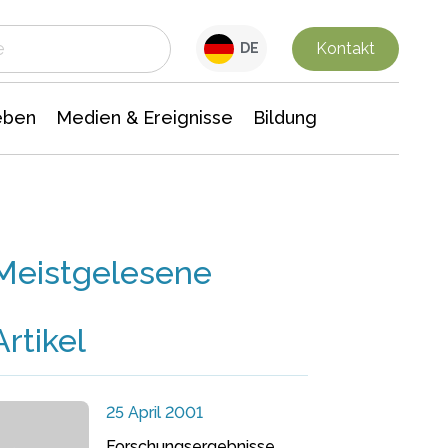
 Leben
Medien & Ereignisse
Interdisziplinäre Forschung
Veranstaltungsnachrichten
n Chemie
Gesellschaftswissenschaften
Kontakt
DE
eben
Medien & Ereignisse
Bildung
Meistgelesene
Artikel
25 April 2001
Forschungsergebnisse