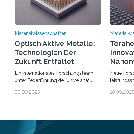
Materialwissenschaften
Materialwi
Optisch Aktive Metalle:
Terahe
Technologien Der
Innova
Zukunft Entfaltet
Nanom
Entde
Ein internationales Forschungsteam
Neue Forsc
unter Federführung der Universität
leistungsst
Bayreuth hat ein Metall entdeckt, das
die Nanosk
30.09.2025
18.09.202
elektrische Leitfähigkeit mit innerer
Fortschritt
Polarität kombiniert. Dadurch ist es in
bei optoel
der Lage, eine sogenannte zweite
ermögliche
harmonische Generation zu erzeugen –
und dem Fr
ein optischer Effekt, der normalerweise
Forschung,
ausschließlich bei Nichtmetallen
leistungsst