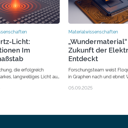
ssenschaften
Materialwissenschaften
rtz-Licht:
„Wundermaterial“ 
tionen Im
Zukunft der Elekt
aßstab
Entdeckt
cken
hung, die erfolgreich
Forschungsteam weist Floqu
arkes, langwelliges Licht auf
in Graphen nach und ebnet 
ala komprimiert, könnte
zielgenaue AnwendungGraph
5
05.09.2025
e in der Terahertz-Optik und
außergewöhnliches Material 
ektronischen Geräten
Atomlage dick, aber extrem l
n, geleitet von Vanderbilt
und stabil. Es kommt deshalb
itz-Haber-Institut. Neue
Bereichen zum Einsatz, etwa
 die erfolgreich
flexiblen Displays, hochempf
arkes, langwelliges Licht auf
Sensoren, leistungsstarken B