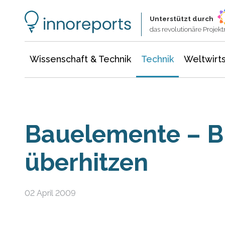
Wissenschaft & Technik
Informationstechnologie
Energie & Elektrotechnik
Unterstützt durch
das revolutionäre Proje
Wissenschaft & Technik
Technik
Weltwirts
Bauelemente – Bl
überhitzen
02 April 2009