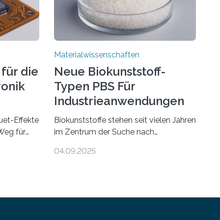
Materialwissenschaften
für die
Neue Biokunststoff-
ronik
Typen PBS Für
Industrieanwendungen
et-Effekte
Biokunststoffe stehen seit vielen Jahren
Weg für
im Zentrum der Suche nach
en ist ein
umweltfreundlichen Alternativen zu
04.09.2025
– nur eine
konventionellen Kunststoffen. Sie
eitfähig
können den Bedarf an fossilen
 in vielen
Rohstoffen reduzieren, schonen
 in
Ressourcen und tragen dazu bei, den
indlichen
CO₂-Ausstoß zu senken. Für industrielle
atterien
Anwendungen sollten sie jedoch nicht