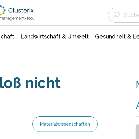
Landwirtschaft & Umwelt
Gesundheit &
Agrar- Forstwissenschaften
Unternehmensmeldungen
Biowissenschafte
Ökologie Umwelt- Naturschutz
ktmanagement-Tool
chaft
Landwirtschaft & Umwelt
Gesundheit & L
oß nicht
Materialwissenschaften