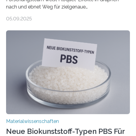
nach und ebnet Weg für zielgenaue
AnwendungGraphen ist ein außergewöhnliches Material
05.09.2025
– nur eine Atomlage dick, aber extrem leitfähig und
stabil. Es kommt deshalb in vielen Bereichen zum
Einsatz, etwa in flexiblen Displays, hochempfindlichen
Sensoren, leistungsstarken Batterien und effizienten
Solarzellen. Eine neue Studie hebt das Potenzial nun
noch auf ein neues Level: Zum ersten Mal haben
Forschende an der Universität Göttingen gemeinsam
mit Kollegen aus Braunschweig, Bremen und der
Schweiz direkt beobachtet, wie in Graphen…
Materialwissenschaften
Neue Biokunststoff-Typen PBS Für