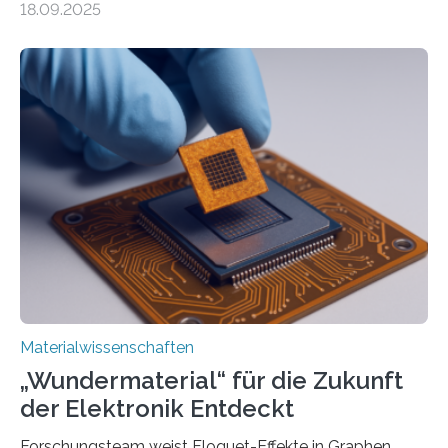
18.09.2025
optoelektronischen Geräten ermöglichen, geleitet von
Vanderbilt und dem Fritz-Haber-Institut. Neue
Forschung, die erfolgreich leistungsstarkes,
langwelliges Licht auf die Nanoskala komprimiert,
könnte Fortschritte in der Terahertz-Optik und bei
optoelektronischen Geräten ermöglichen, geleitet von
Vanderbilt und dem Fritz-Haber-Institut Josh Caldwell,
Professor für Maschinenbau und Direktor des
interdisziplinären Graduiertenprogramms für
Materialwissenschaften an der Vanderbilt University,
und Alexander Paarmann vom Fritz-Haber-Institut
leiteten ein internationales Forschungsprojekt, das…
Materialwissenschaften
„Wundermaterial“ für die Zukunft
der Elektronik Entdeckt
Forschungsteam weist Floquet-Effekte in Graphen