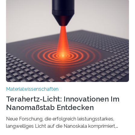
Effekt, der normalerweise ausschließlich bei
Nichtmetallen vorkommt und insbesondere für
Sensorik und Elektrotechnik von Interesse ist. Über ihre
Erkenntnisse berichten die Forschenden im Journal of
the American Chemical Society. —What for?
Materialien, die gleichzeitig Strom leiten und Licht
beeinflussen können, sind für viele moderne
Technologien…
Materialwissenschaften
Terahertz-Licht: Innovationen Im
Nanomaßstab Entdecken
Neue Forschung, die erfolgreich leistungsstarkes,
langwelliges Licht auf die Nanoskala komprimiert,
könnte Fortschritte in der Terahertz-Optik und bei