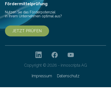
besser dämpft. Und das bei einer Gewichtseinsparung
Fördermittelprüfung
von 20…
Nutzen Sie das Förderpotenzial
in Ihrem Unternehmen optimal aus?
JETZT PRÜFEN
Copyright © 2026 - innoscripta AG
Impressum
Datenschutz