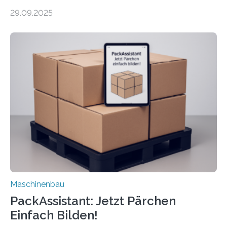
Forscher vom Fraunhofer IPA das Bedienkonzept der
29.09.2025
Mensch-Maschine-Schnittstelle so sehr vereinfacht,
dass nun auch Laien die Maschine umrüsten können.
Die zugrunde liegende Methodik lässt sich auf alle
anderen Maschinen übertragen. Eine Falzmaschine
umzurüsten ist ein Job für echte Profis. Eine solche
Maschine faltet in Druckereien Broschüren, Prospekte,
Landkarten und vieles mehr – mehrere Zehntausend
Exemplare pro Stunde. Je nach Maschinentyp und
Auftrag kann das Umrüsten…
Maschinenbau
PackAssistant: Jetzt Pärchen
Einfach Bilden!