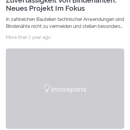
Zuverlässigkeit Von Bindenähten:
Neues Projekt Im Fokus
In zahlreichen Bauteilen technischer Anwendungen sind
Bindenähte nicht zu vermeiden und stellen besonders
bei Rezyklaten aufgrund der Vorgeschichte des
More than 1 year ago
Matrixmaterials eine große Herausforderung dar.
Zuverlässigkeitsexperten aus dem Fraunhofer-Institut
für Betriebsfestigkeit und Systemzuverlässigkeit LBF
möchten in dem Projekt »Design for Reliability –
Bindenähte in technischen Bauteilen« gemeinsam mit
Partnern grundlegende Zusammenhänge hinsichtlich
der Zuverlässigkeit von Bindenähten untersuchen.
Durch den verstärkten Einsatz von Rezyklaten
aufgrund der ELV-Verordnung der EU, wird die
Zuverlässigkeits- und Lebensdauerbewertung von
Rezyklaten besonders herausfordernd. Die
Vorgeschichte des Materialmix…