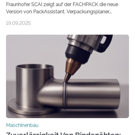
Fraunhofer SCAI zeigt auf der FACHPACK die neue
Version von PackAssistant. Verpackungsplaner
weltweit nutzen die Software in den Branchen
19.09.2025
Automobil, Maschinenbau und in der Zulieferindustrie.
Mit der Funktion Pärchenbildung lassen sich nun zwei
Teile als eine Einheit verpacken. Die Anordnung kann
der Benutzer vorgeben und erhält so mehr Kontrolle
über die Positionierung der Bauteile. Die ebenfalls neue
Automatisierungsschnittstelle dient dazu, die Software
besser in spezifische Unternehmensprozesse
einzubinden. Sankt Augustin – Zur Messe FACHPACK
vom 23. bis 25. September in Nürnberg…
Maschinenbau