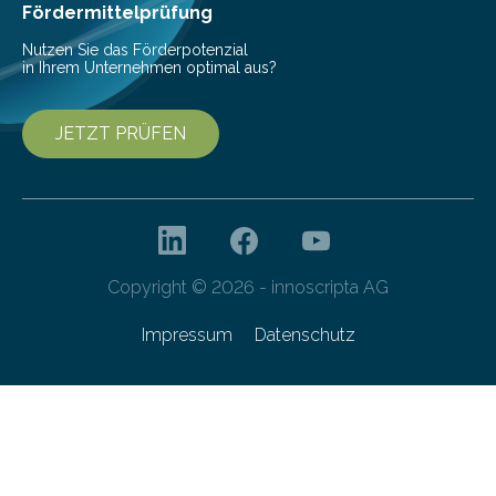
besser dämpft. Und das bei einer Gewichtseinsparung
Fördermittelprüfung
von 20…
Nutzen Sie das Förderpotenzial
in Ihrem Unternehmen optimal aus?
JETZT PRÜFEN
Copyright © 2026 - innoscripta AG
Impressum
Datenschutz