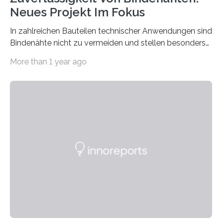
Neues Projekt Im Fokus
In zahlreichen Bauteilen technischer Anwendungen sind
Bindenähte nicht zu vermeiden und stellen besonders
bei Rezyklaten aufgrund der Vorgeschichte des
More than 1 year ago
Matrixmaterials eine große Herausforderung dar.
Zuverlässigkeitsexperten aus dem Fraunhofer-Institut
für Betriebsfestigkeit und Systemzuverlässigkeit LBF
möchten in dem Projekt »Design for Reliability –
Bindenähte in technischen Bauteilen« gemeinsam mit
Partnern grundlegende Zusammenhänge hinsichtlich
der Zuverlässigkeit von Bindenähten untersuchen.
Durch den verstärkten Einsatz von Rezyklaten
aufgrund der ELV-Verordnung der EU, wird die
Zuverlässigkeits- und Lebensdauerbewertung von
Rezyklaten besonders herausfordernd. Die
Vorgeschichte des Materialmix…