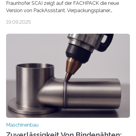
Fraunhofer SCAI zeigt auf der FACHPACK die neue
Version von PackAssistant. Verpackungsplaner
weltweit nutzen die Software in den Branchen
19.09.2025
Automobil, Maschinenbau und in der Zulieferindustrie.
Mit der Funktion Pärchenbildung lassen sich nun zwei
Teile als eine Einheit verpacken. Die Anordnung kann
der Benutzer vorgeben und erhält so mehr Kontrolle
über die Positionierung der Bauteile. Die ebenfalls neue
Automatisierungsschnittstelle dient dazu, die Software
besser in spezifische Unternehmensprozesse
einzubinden. Sankt Augustin – Zur Messe FACHPACK
vom 23. bis 25. September in Nürnberg…
Maschinenbau
Zuverlässigkeit Von Bindenähten: