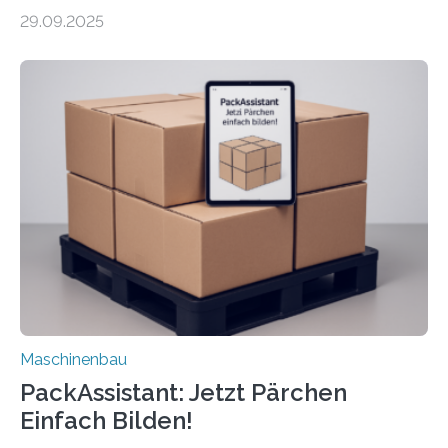
Forscher vom Fraunhofer IPA das Bedienkonzept der
29.09.2025
Mensch-Maschine-Schnittstelle so sehr vereinfacht,
dass nun auch Laien die Maschine umrüsten können.
Die zugrunde liegende Methodik lässt sich auf alle
anderen Maschinen übertragen. Eine Falzmaschine
umzurüsten ist ein Job für echte Profis. Eine solche
Maschine faltet in Druckereien Broschüren, Prospekte,
Landkarten und vieles mehr – mehrere Zehntausend
Exemplare pro Stunde. Je nach Maschinentyp und
Auftrag kann das Umrüsten…
Maschinenbau
PackAssistant: Jetzt Pärchen
Einfach Bilden!