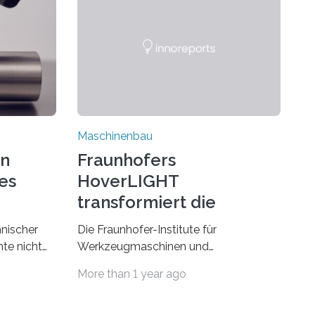
Maschinenbau
on
Fraunhofers
es
HoverLIGHT
transformiert die
Dämpfung von
hnischer
Die Fraunhofer-Institute für
Werkzeugmaschinen
te nicht
Werkzeugmaschinen und
esonders
Umformtechnik IWU sowie für
More than 1 year ago
Fertigungstechnik und Angewandte
erials eine
Materialforschung IFAM haben einen
Durchbruch in der Materialforschung