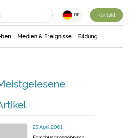
 Leben
Medien & Ereignisse
Interdisziplinäre Forschung
Veranstaltungsnachrichten
n Chemie
Gesellschaftswissenschaften
Kontakt
DE
eben
Medien & Ereignisse
Bildung
Meistgelesene
Artikel
25 April 2001
Forschungsergebnisse