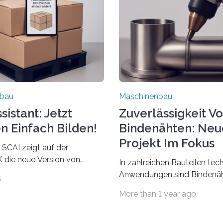
nbau
Maschinenbau
istant: Jetzt
Zuverlässigkeit V
n Einfach Bilden!
Bindenähten: Neu
Projekt Im Fokus
 SCAI zeigt auf der
die neue Version von
In zahlreichen Bauteilen tec
ant. Verpackungsplaner
Anwendungen sind Bindenäh
5
utzen die Software in den
zu vermeiden und stellen b
More than 1 year ago
Automobil, Maschinenbau
bei Rezyklaten aufgrund der
Zulieferindustrie. Mit der
Vorgeschichte des Matrixmat
ärchenbildung lassen sich
große Herausforderung dar.