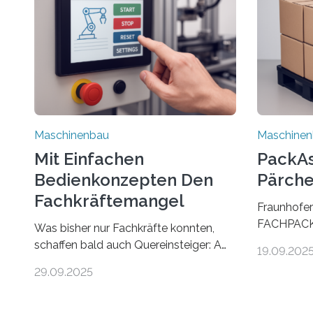
Maschinenbau
Maschine
Mit Einfachen
PackAss
Bedienkonzepten Den
Pärche
Fachkräftemangel
Fraunhofer
Bekämpfen
FACHPACK 
Was bisher nur Fachkräfte konnten,
PackAssist
schaffen bald auch Quereinsteiger: Am
19.09.202
weltweit n
Beispiel einer Falzmaschine hat ein
29.09.2025
Branchen 
Forscher vom Fraunhofer IPA das
und in der 
Bedienkonzept der Mensch-Maschine-
Funktion P
Schnittstelle so sehr vereinfacht, dass