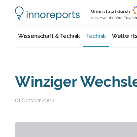
Wissenschaft & Technik
Informationstechnologie
Energie & Elektrotechnik
Unterstützt durch
das revolutionäre Proje
Wissenschaft & Technik
Technik
Weltwirts
Winziger Wechsl
01 October 2009