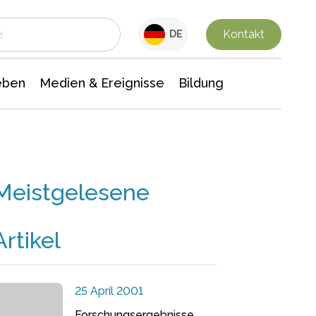
 Leben
Medien & Ereignisse
Interdisziplinäre Forschung
Veranstaltungsnachrichten
n Chemie
Gesellschaftswissenschaften
Kontakt
DE
eben
Medien & Ereignisse
Bildung
Meistgelesene
Artikel
25 April 2001
Forschungsergebnisse