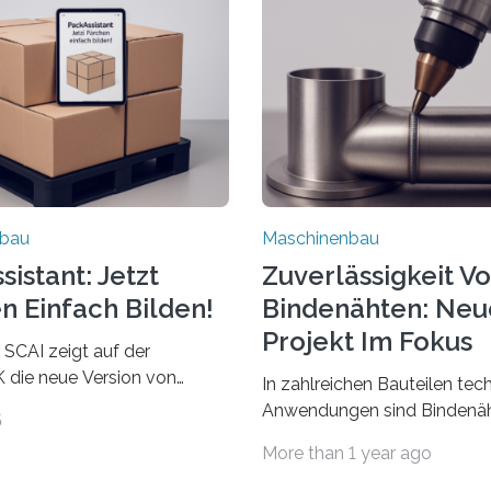
nbau
Maschinenbau
istant: Jetzt
Zuverlässigkeit V
n Einfach Bilden!
Bindenähten: Neu
Projekt Im Fokus
 SCAI zeigt auf der
die neue Version von
In zahlreichen Bauteilen tec
ant. Verpackungsplaner
Anwendungen sind Bindenäh
5
utzen die Software in den
zu vermeiden und stellen b
More than 1 year ago
Automobil, Maschinenbau
bei Rezyklaten aufgrund der
Zulieferindustrie. Mit der
Vorgeschichte des Matrixmat