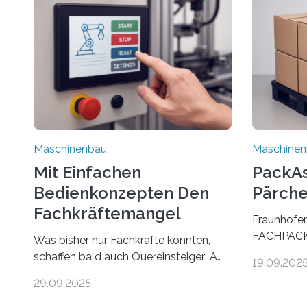
Maschinenbau
Maschine
Mit Einfachen
PackAss
Bedienkonzepten Den
Pärche
Fachkräftemangel
Fraunhofer
Bekämpfen
FACHPACK 
Was bisher nur Fachkräfte konnten,
PackAssist
schaffen bald auch Quereinsteiger: Am
19.09.202
weltweit n
Beispiel einer Falzmaschine hat ein
29.09.2025
Branchen 
Forscher vom Fraunhofer IPA das
und in der 
Bedienkonzept der Mensch-Maschine-