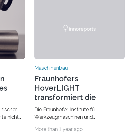
Maschinenbau
on
Fraunhofers
es
HoverLIGHT
transformiert die
Dämpfung von
hnischer
Die Fraunhofer-Institute für
Werkzeugmaschinen
te nicht
Werkzeugmaschinen und
esonders
Umformtechnik IWU sowie für
More than 1 year ago
Fertigungstechnik und Angewandte
erials eine
Materialforschung IFAM haben einen