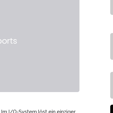
 Im I/O-System löst ein einziger