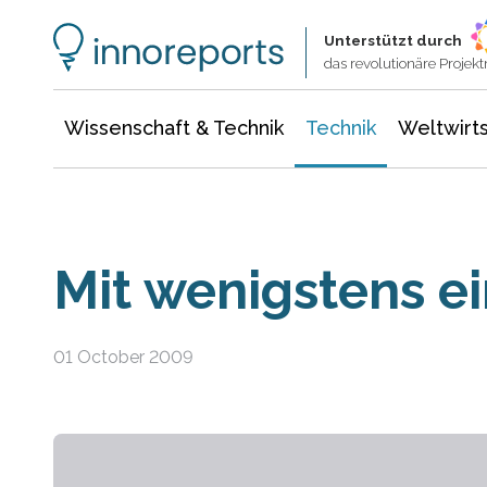
Wissenschaft & Technik
Informationstechnologie
Energie & Elektrotechnik
Unterstützt durch
das revolutionäre Proje
Wissenschaft & Technik
Technik
Weltwirts
Mit wenigstens e
01 October 2009