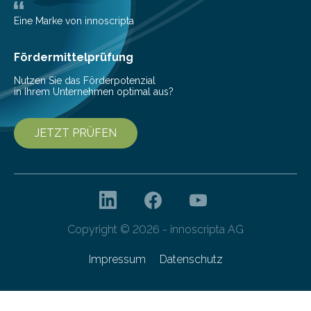
Gemeinschaftsprojekt mit einem Industriepartner
gelang nun erstmals der Nachweis, dass HoverLIGHT
Eine Marke von innoscripta
bei Serienmaschinen Schwingungen um den Faktor 3
besser dämpft. Und das bei einer Gewichtseinsparung
Fördermittelprüfung
von 20…
Nutzen Sie das Förderpotenzial
in Ihrem Unternehmen optimal aus?
JETZT PRÜFEN
Copyright © 2026 - innoscripta AG
Impressum
Datenschutz