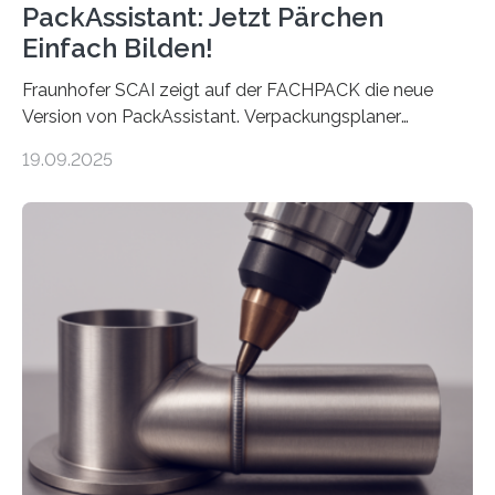
PackAssistant: Jetzt Pärchen
Einfach Bilden!
Fraunhofer SCAI zeigt auf der FACHPACK die neue
Version von PackAssistant. Verpackungsplaner
weltweit nutzen die Software in den Branchen
19.09.2025
Automobil, Maschinenbau und in der Zulieferindustrie.
Mit der Funktion Pärchenbildung lassen sich nun zwei
Teile als eine Einheit verpacken. Die Anordnung kann
der Benutzer vorgeben und erhält so mehr Kontrolle
über die Positionierung der Bauteile. Die ebenfalls neue
Automatisierungsschnittstelle dient dazu, die Software
besser in spezifische Unternehmensprozesse
einzubinden. Sankt Augustin – Zur Messe FACHPACK
vom 23. bis 25. September in Nürnberg…