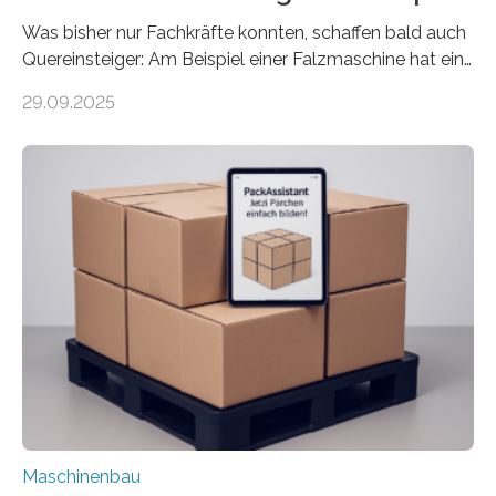
Was bisher nur Fachkräfte konnten, schaffen bald auch
Quereinsteiger: Am Beispiel einer Falzmaschine hat ein
Forscher vom Fraunhofer IPA das Bedienkonzept der
29.09.2025
Mensch-Maschine-Schnittstelle so sehr vereinfacht,
dass nun auch Laien die Maschine umrüsten können.
Die zugrunde liegende Methodik lässt sich auf alle
anderen Maschinen übertragen. Eine Falzmaschine
umzurüsten ist ein Job für echte Profis. Eine solche
Maschine faltet in Druckereien Broschüren, Prospekte,
Landkarten und vieles mehr – mehrere Zehntausend
Exemplare pro Stunde. Je nach Maschinentyp und
Auftrag kann das Umrüsten…
Maschinenbau