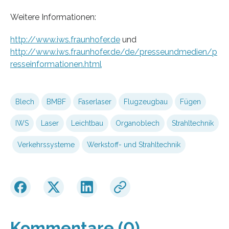
Weitere Informationen:
http://www.iws.fraunhofer.de
und
http://www.iws.fraunhofer.de/de/presseundmedien/p
resseinformationen.html
Blech
BMBF
Faserlaser
Flugzeugbau
Fügen
IWS
Laser
Leichtbau
Organoblech
Strahltechnik
Verkehrssysteme
Werkstoff- und Strahltechnik
Kommentare (0)