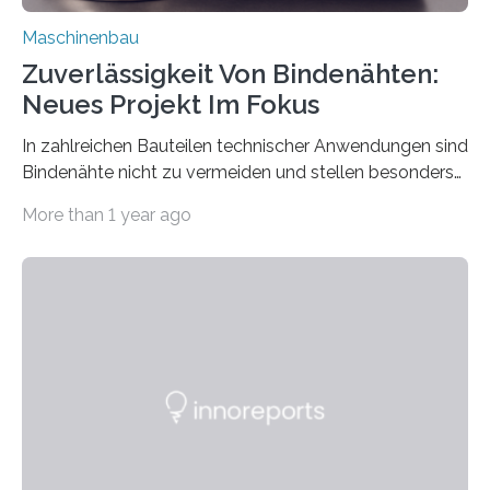
Maschinenbau
Zuverlässigkeit Von Bindenähten:
Neues Projekt Im Fokus
In zahlreichen Bauteilen technischer Anwendungen sind
Bindenähte nicht zu vermeiden und stellen besonders
bei Rezyklaten aufgrund der Vorgeschichte des
More than 1 year ago
Matrixmaterials eine große Herausforderung dar.
Zuverlässigkeitsexperten aus dem Fraunhofer-Institut
für Betriebsfestigkeit und Systemzuverlässigkeit LBF
möchten in dem Projekt »Design for Reliability –
Bindenähte in technischen Bauteilen« gemeinsam mit
Partnern grundlegende Zusammenhänge hinsichtlich
der Zuverlässigkeit von Bindenähten untersuchen.
Durch den verstärkten Einsatz von Rezyklaten
aufgrund der ELV-Verordnung der EU, wird die
Zuverlässigkeits- und Lebensdauerbewertung von
Rezyklaten besonders herausfordernd. Die