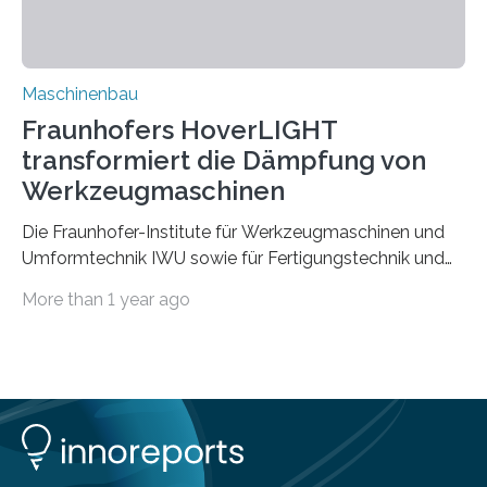
Vorgeschichte des Materialmix…
Maschinenbau
Fraunhofers HoverLIGHT
transformiert die Dämpfung von
Werkzeugmaschinen
Die Fraunhofer-Institute für Werkzeugmaschinen und
Umformtechnik IWU sowie für Fertigungstechnik und
Angewandte Materialforschung IFAM haben einen
More than 1 year ago
Durchbruch in der Materialforschung erzielt: Der
Verbundwerkstoff HoverLIGHT setzt neue Maßstäbe
für die Konstruktion von Werkzeugmaschinen. Durch
die Kombination von Aluminiumschaum und
partikelgefüllten Hohlkugeln erreicht HoverLIGHT einen
bisher unerreichten Eigenschaftsmix aus Leichtigkeit,
Steifigkeit und Schwingungsdämpfung. In einem