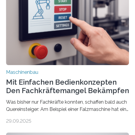
Maschinenbau
Mit Einfachen Bedienkonzepten
Den Fachkräftemangel Bekämpfen
Was bisher nur Fachkräfte konnten, schaffen bald auch
Quereinsteiger: Am Beispiel einer Falzmaschine hat ein
Forscher vom Fraunhofer IPA das Bedienkonzept der
29.09.2025
Mensch-Maschine-Schnittstelle so sehr vereinfacht,
dass nun auch Laien die Maschine umrüsten können.