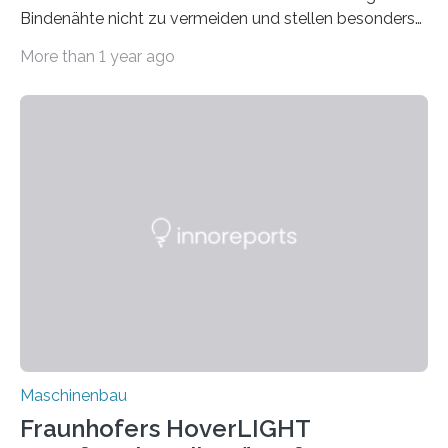
Bindenähte nicht zu vermeiden und stellen besonders
bei Rezyklaten aufgrund der Vorgeschichte des
More than 1 year ago
Matrixmaterials eine große Herausforderung dar.
Zuverlässigkeitsexperten aus dem Fraunhofer-Institut
für Betriebsfestigkeit und Systemzuverlässigkeit LBF
möchten in dem Projekt »Design for Reliability –
Bindenähte in technischen Bauteilen« gemeinsam mit
Partnern grundlegende Zusammenhänge hinsichtlich
der Zuverlässigkeit von Bindenähten untersuchen.
Durch den verstärkten Einsatz von Rezyklaten
aufgrund der ELV-Verordnung der EU, wird die
Zuverlässigkeits- und Lebensdauerbewertung von
Rezyklaten besonders herausfordernd. Die
Vorgeschichte des Materialmix…
Maschinenbau
Fraunhofers HoverLIGHT