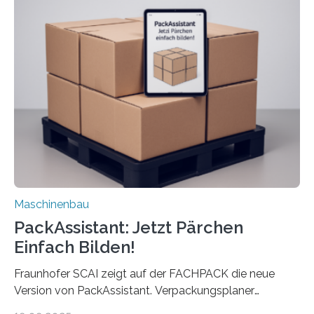
Die zugrunde liegende Methodik lässt sich auf alle
anderen Maschinen übertragen. Eine Falzmaschine
umzurüsten ist ein Job für echte Profis. Eine solche
Maschine faltet in Druckereien Broschüren, Prospekte,
Landkarten und vieles mehr – mehrere Zehntausend
Exemplare pro Stunde. Je nach Maschinentyp und
Auftrag kann das Umrüsten…
Maschinenbau
PackAssistant: Jetzt Pärchen
Einfach Bilden!
Fraunhofer SCAI zeigt auf der FACHPACK die neue
Version von PackAssistant. Verpackungsplaner
weltweit nutzen die Software in den Branchen