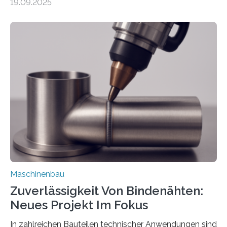
19.09.2025
Automobil, Maschinenbau und in der Zulieferindustrie.
Mit der Funktion Pärchenbildung lassen sich nun zwei
Teile als eine Einheit verpacken. Die Anordnung kann
der Benutzer vorgeben und erhält so mehr Kontrolle
über die Positionierung der Bauteile. Die ebenfalls neue
Automatisierungsschnittstelle dient dazu, die Software
besser in spezifische Unternehmensprozesse
einzubinden. Sankt Augustin – Zur Messe FACHPACK
vom 23. bis 25. September in Nürnberg…
Maschinenbau
Zuverlässigkeit Von Bindenähten:
Neues Projekt Im Fokus
In zahlreichen Bauteilen technischer Anwendungen sind