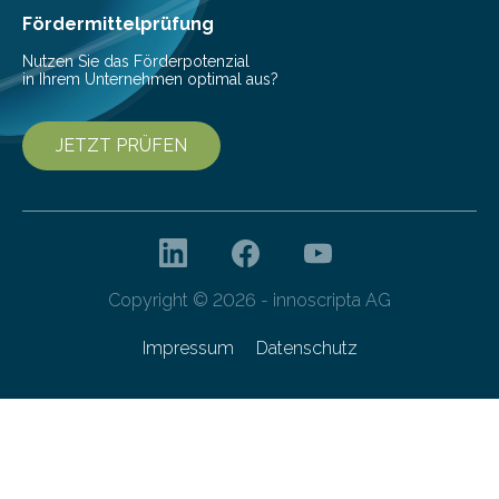
besser dämpft. Und das bei einer Gewichtseinsparung
Fördermittelprüfung
von 20…
Nutzen Sie das Förderpotenzial
in Ihrem Unternehmen optimal aus?
JETZT PRÜFEN
Copyright © 2026 - innoscripta AG
Impressum
Datenschutz