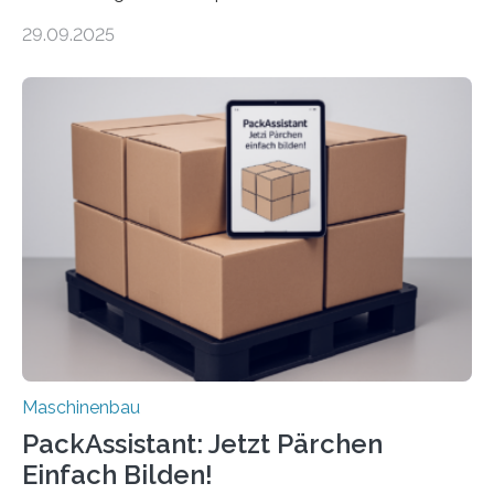
Forscher vom Fraunhofer IPA das Bedienkonzept der
29.09.2025
Mensch-Maschine-Schnittstelle so sehr vereinfacht,
dass nun auch Laien die Maschine umrüsten können.
Die zugrunde liegende Methodik lässt sich auf alle
anderen Maschinen übertragen. Eine Falzmaschine
umzurüsten ist ein Job für echte Profis. Eine solche
Maschine faltet in Druckereien Broschüren, Prospekte,
Landkarten und vieles mehr – mehrere Zehntausend
Exemplare pro Stunde. Je nach Maschinentyp und
Auftrag kann das Umrüsten…
Maschinenbau
PackAssistant: Jetzt Pärchen
Einfach Bilden!