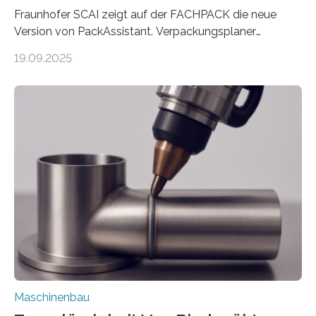
Fraunhofer SCAI zeigt auf der FACHPACK die neue
Version von PackAssistant. Verpackungsplaner
weltweit nutzen die Software in den Branchen
19.09.2025
Automobil, Maschinenbau und in der Zulieferindustrie.
Mit der Funktion Pärchenbildung lassen sich nun zwei
Teile als eine Einheit verpacken. Die Anordnung kann
der Benutzer vorgeben und erhält so mehr Kontrolle
über die Positionierung der Bauteile. Die ebenfalls neue
Automatisierungsschnittstelle dient dazu, die Software
besser in spezifische Unternehmensprozesse
einzubinden. Sankt Augustin – Zur Messe FACHPACK
vom 23. bis 25. September in Nürnberg…
Maschinenbau