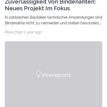
Zuverlässigkeit Von Bindenähten:
Neues Projekt Im Fokus
In zahlreichen Bauteilen technischer Anwendungen sind
Bindenähte nicht zu vermeiden und stellen besonders
bei Rezyklaten aufgrund der Vorgeschichte des
More than 1 year ago
Matrixmaterials eine große Herausforderung dar.
Zuverlässigkeitsexperten aus dem Fraunhofer-Institut
für Betriebsfestigkeit und Systemzuverlässigkeit LBF
möchten in dem Projekt »Design for Reliability –
Bindenähte in technischen Bauteilen« gemeinsam mit
Partnern grundlegende Zusammenhänge hinsichtlich
der Zuverlässigkeit von Bindenähten untersuchen.
Durch den verstärkten Einsatz von Rezyklaten
aufgrund der ELV-Verordnung der EU, wird die
Zuverlässigkeits- und Lebensdauerbewertung von
Rezyklaten besonders herausfordernd. Die
Vorgeschichte des Materialmix…