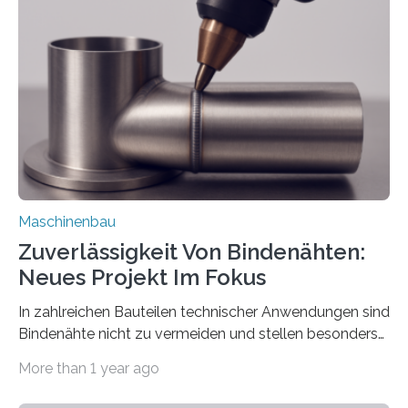
über die Positionierung der Bauteile. Die ebenfalls neue
Automatisierungsschnittstelle dient dazu, die Software
besser in spezifische Unternehmensprozesse
einzubinden. Sankt Augustin – Zur Messe FACHPACK
vom 23. bis 25. September in Nürnberg…
Maschinenbau
Zuverlässigkeit Von Bindenähten:
Neues Projekt Im Fokus
In zahlreichen Bauteilen technischer Anwendungen sind
Bindenähte nicht zu vermeiden und stellen besonders
bei Rezyklaten aufgrund der Vorgeschichte des
More than 1 year ago
Matrixmaterials eine große Herausforderung dar.
Zuverlässigkeitsexperten aus dem Fraunhofer-Institut