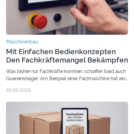
Maschinenbau
Mit Einfachen Bedienkonzepten
Den Fachkräftemangel Bekämpfen
Was bisher nur Fachkräfte konnten, schaffen bald auch
Quereinsteiger: Am Beispiel einer Falzmaschine hat ein
Forscher vom Fraunhofer IPA das Bedienkonzept der
29.09.2025
Mensch-Maschine-Schnittstelle so sehr vereinfacht,
dass nun auch Laien die Maschine umrüsten können.
Die zugrunde liegende Methodik lässt sich auf alle
anderen Maschinen übertragen. Eine Falzmaschine
umzurüsten ist ein Job für echte Profis. Eine solche
Maschine faltet in Druckereien Broschüren, Prospekte,