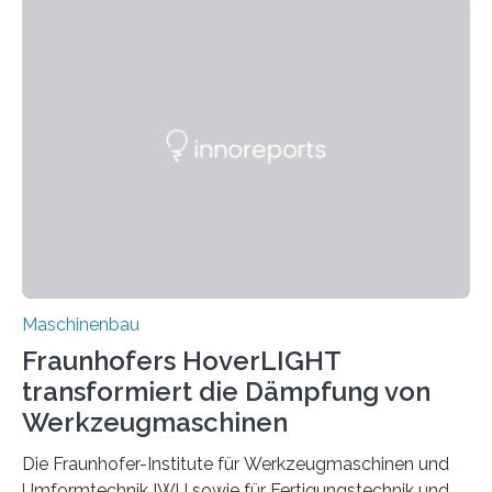
für Betriebsfestigkeit und Systemzuverlässigkeit LBF
möchten in dem Projekt »Design for Reliability –
Bindenähte in technischen Bauteilen« gemeinsam mit
Partnern grundlegende Zusammenhänge hinsichtlich
der Zuverlässigkeit von Bindenähten untersuchen.
Durch den verstärkten Einsatz von Rezyklaten
aufgrund der ELV-Verordnung der EU, wird die
Zuverlässigkeits- und Lebensdauerbewertung von
Rezyklaten besonders herausfordernd. Die
Vorgeschichte des Materialmix…
Maschinenbau
Fraunhofers HoverLIGHT
transformiert die Dämpfung von
Werkzeugmaschinen
Die Fraunhofer-Institute für Werkzeugmaschinen und
Umformtechnik IWU sowie für Fertigungstechnik und