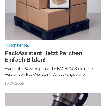
Landkarten und vieles mehr – mehrere Zehntausend
Exemplare pro Stunde. Je nach Maschinentyp und
Auftrag kann das Umrüsten…
Maschinenbau
PackAssistant: Jetzt Pärchen
Einfach Bilden!
Fraunhofer SCAI zeigt auf der FACHPACK die neue
Version von PackAssistant. Verpackungsplaner
weltweit nutzen die Software in den Branchen
19.09.2025
Automobil, Maschinenbau und in der Zulieferindustrie.
Mit der Funktion Pärchenbildung lassen sich nun zwei
Teile als eine Einheit verpacken. Die Anordnung kann
der Benutzer vorgeben und erhält so mehr Kontrolle