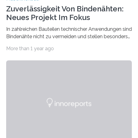
Zuverlässigkeit Von Bindenähten:
Neues Projekt Im Fokus
In zahlreichen Bauteilen technischer Anwendungen sind
Bindenähte nicht zu vermeiden und stellen besonders
bei Rezyklaten aufgrund der Vorgeschichte des
More than 1 year ago
Matrixmaterials eine große Herausforderung dar.
Zuverlässigkeitsexperten aus dem Fraunhofer-Institut
für Betriebsfestigkeit und Systemzuverlässigkeit LBF
möchten in dem Projekt »Design for Reliability –
Bindenähte in technischen Bauteilen« gemeinsam mit
Partnern grundlegende Zusammenhänge hinsichtlich
der Zuverlässigkeit von Bindenähten untersuchen.
Durch den verstärkten Einsatz von Rezyklaten
aufgrund der ELV-Verordnung der EU, wird die
Zuverlässigkeits- und Lebensdauerbewertung von
Rezyklaten besonders herausfordernd. Die
Vorgeschichte des Materialmix…