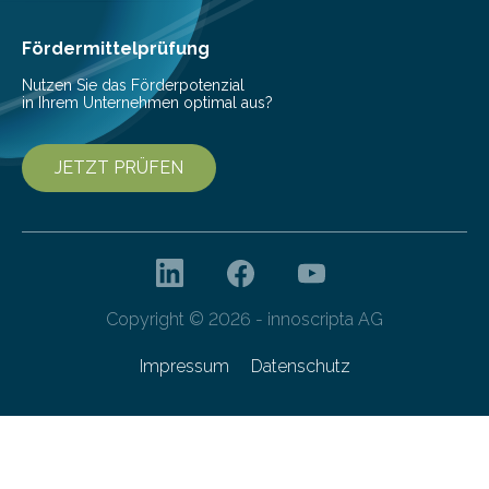
bei Serienmaschinen Schwingungen um den Faktor 3
besser dämpft. Und das bei einer Gewichtseinsparung
Fördermittelprüfung
von 20…
Nutzen Sie das Förderpotenzial
in Ihrem Unternehmen optimal aus?
JETZT PRÜFEN
Copyright © 2026 - innoscripta AG
Impressum
Datenschutz