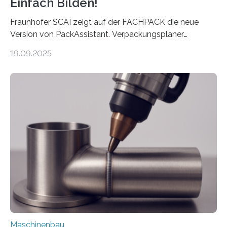
Einfach Bilden!
Fraunhofer SCAI zeigt auf der FACHPACK die neue
Version von PackAssistant. Verpackungsplaner
weltweit nutzen die Software in den Branchen
19.09.2025
Automobil, Maschinenbau und in der Zulieferindustrie.
Mit der Funktion Pärchenbildung lassen sich nun zwei
Teile als eine Einheit verpacken. Die Anordnung kann
der Benutzer vorgeben und erhält so mehr Kontrolle
über die Positionierung der Bauteile. Die ebenfalls neue
Automatisierungsschnittstelle dient dazu, die Software
besser in spezifische Unternehmensprozesse
einzubinden. Sankt Augustin – Zur Messe FACHPACK
vom 23. bis 25. September in Nürnberg…
Maschinenbau