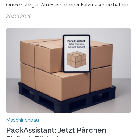
Quereinsteiger: Am Beispiel einer Falzmaschine hat ein
Forscher vom Fraunhofer IPA das Bedienkonzept der
29.09.2025
Mensch-Maschine-Schnittstelle so sehr vereinfacht,
dass nun auch Laien die Maschine umrüsten können.
Die zugrunde liegende Methodik lässt sich auf alle
anderen Maschinen übertragen. Eine Falzmaschine
umzurüsten ist ein Job für echte Profis. Eine solche
Maschine faltet in Druckereien Broschüren, Prospekte,
Landkarten und vieles mehr – mehrere Zehntausend
Exemplare pro Stunde. Je nach Maschinentyp und
Auftrag kann das Umrüsten…
Maschinenbau
PackAssistant: Jetzt Pärchen