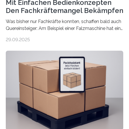
Mit Einfachen Bedienkonzepten
Den Fachkräftemangel Bekämpfen
Was bisher nur Fachkräfte konnten, schaffen bald auch
Quereinsteiger: Am Beispiel einer Falzmaschine hat ein
Forscher vom Fraunhofer IPA das Bedienkonzept der
29.09.2025
Mensch-Maschine-Schnittstelle so sehr vereinfacht,
dass nun auch Laien die Maschine umrüsten können.
Die zugrunde liegende Methodik lässt sich auf alle
anderen Maschinen übertragen. Eine Falzmaschine
umzurüsten ist ein Job für echte Profis. Eine solche
Maschine faltet in Druckereien Broschüren, Prospekte,
Landkarten und vieles mehr – mehrere Zehntausend
Exemplare pro Stunde. Je nach Maschinentyp und
Auftrag kann das Umrüsten…