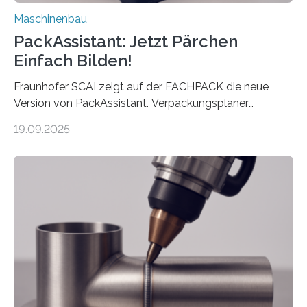
Maschinenbau
PackAssistant: Jetzt Pärchen
Einfach Bilden!
Fraunhofer SCAI zeigt auf der FACHPACK die neue
Version von PackAssistant. Verpackungsplaner
weltweit nutzen die Software in den Branchen
19.09.2025
Automobil, Maschinenbau und in der Zulieferindustrie.
Mit der Funktion Pärchenbildung lassen sich nun zwei
Teile als eine Einheit verpacken. Die Anordnung kann
der Benutzer vorgeben und erhält so mehr Kontrolle
über die Positionierung der Bauteile. Die ebenfalls neue
Automatisierungsschnittstelle dient dazu, die Software
besser in spezifische Unternehmensprozesse
einzubinden. Sankt Augustin – Zur Messe FACHPACK
vom 23. bis 25. September in Nürnberg…