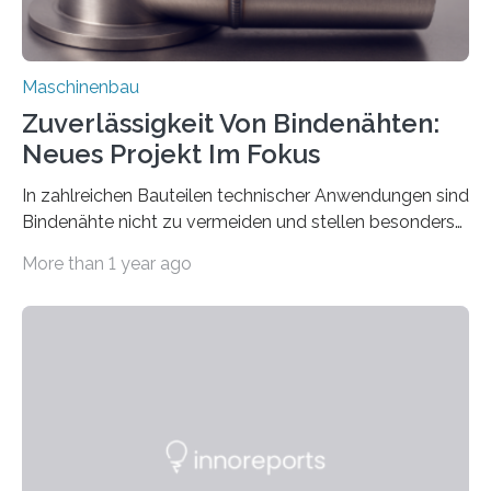
Maschinenbau
Zuverlässigkeit Von Bindenähten:
Neues Projekt Im Fokus
In zahlreichen Bauteilen technischer Anwendungen sind
Bindenähte nicht zu vermeiden und stellen besonders
bei Rezyklaten aufgrund der Vorgeschichte des
More than 1 year ago
Matrixmaterials eine große Herausforderung dar.
Zuverlässigkeitsexperten aus dem Fraunhofer-Institut
für Betriebsfestigkeit und Systemzuverlässigkeit LBF
möchten in dem Projekt »Design for Reliability –
Bindenähte in technischen Bauteilen« gemeinsam mit
Partnern grundlegende Zusammenhänge hinsichtlich
der Zuverlässigkeit von Bindenähten untersuchen.
Durch den verstärkten Einsatz von Rezyklaten
aufgrund der ELV-Verordnung der EU, wird die