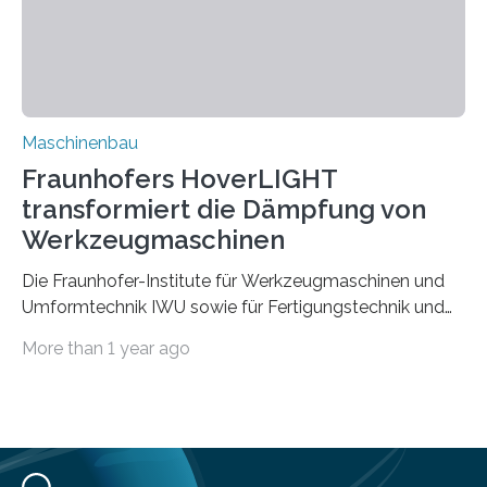
Zuverlässigkeits- und Lebensdauerbewertung von
Rezyklaten besonders herausfordernd. Die
Vorgeschichte des Materialmix…
Maschinenbau
Fraunhofers HoverLIGHT
transformiert die Dämpfung von
Werkzeugmaschinen
Die Fraunhofer-Institute für Werkzeugmaschinen und
Umformtechnik IWU sowie für Fertigungstechnik und
Angewandte Materialforschung IFAM haben einen
More than 1 year ago
Durchbruch in der Materialforschung erzielt: Der
Verbundwerkstoff HoverLIGHT setzt neue Maßstäbe
für die Konstruktion von Werkzeugmaschinen. Durch
die Kombination von Aluminiumschaum und
partikelgefüllten Hohlkugeln erreicht HoverLIGHT einen