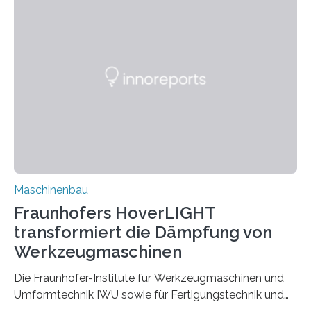
möchten in dem Projekt »Design for Reliability –
Bindenähte in technischen Bauteilen« gemeinsam mit
Partnern grundlegende Zusammenhänge hinsichtlich
der Zuverlässigkeit von Bindenähten untersuchen.
Durch den verstärkten Einsatz von Rezyklaten
aufgrund der ELV-Verordnung der EU, wird die
Zuverlässigkeits- und Lebensdauerbewertung von
Rezyklaten besonders herausfordernd. Die
Vorgeschichte des Materialmix…
Maschinenbau
Fraunhofers HoverLIGHT
transformiert die Dämpfung von
Werkzeugmaschinen
Die Fraunhofer-Institute für Werkzeugmaschinen und
Umformtechnik IWU sowie für Fertigungstechnik und