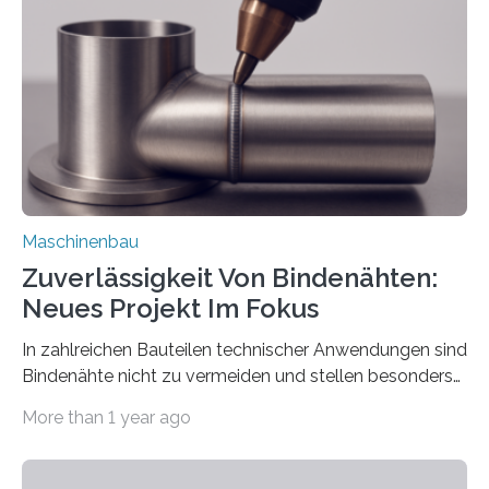
Automatisierungsschnittstelle dient dazu, die Software
besser in spezifische Unternehmensprozesse
einzubinden. Sankt Augustin – Zur Messe FACHPACK
vom 23. bis 25. September in Nürnberg…
Maschinenbau
Zuverlässigkeit Von Bindenähten:
Neues Projekt Im Fokus
In zahlreichen Bauteilen technischer Anwendungen sind
Bindenähte nicht zu vermeiden und stellen besonders
bei Rezyklaten aufgrund der Vorgeschichte des
More than 1 year ago
Matrixmaterials eine große Herausforderung dar.
Zuverlässigkeitsexperten aus dem Fraunhofer-Institut
für Betriebsfestigkeit und Systemzuverlässigkeit LBF