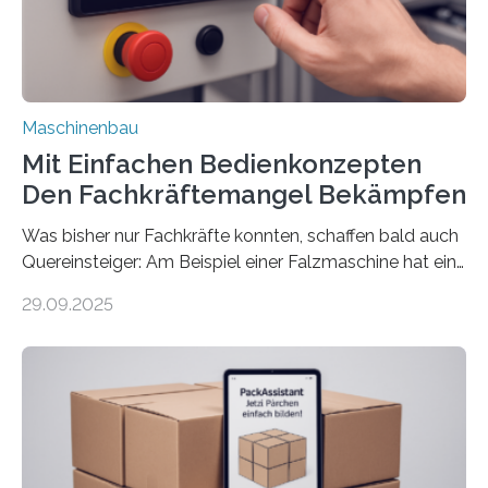
Maschinenbau
Mit Einfachen Bedienkonzepten
Den Fachkräftemangel Bekämpfen
Was bisher nur Fachkräfte konnten, schaffen bald auch
Quereinsteiger: Am Beispiel einer Falzmaschine hat ein
Forscher vom Fraunhofer IPA das Bedienkonzept der
29.09.2025
Mensch-Maschine-Schnittstelle so sehr vereinfacht,
dass nun auch Laien die Maschine umrüsten können.
Die zugrunde liegende Methodik lässt sich auf alle
anderen Maschinen übertragen. Eine Falzmaschine
umzurüsten ist ein Job für echte Profis. Eine solche
Maschine faltet in Druckereien Broschüren, Prospekte,
Landkarten und vieles mehr – mehrere Zehntausend