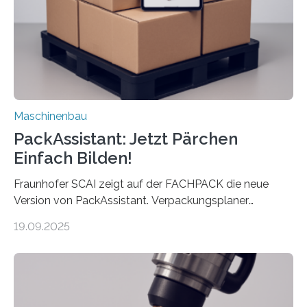
Exemplare pro Stunde. Je nach Maschinentyp und
Auftrag kann das Umrüsten…
Maschinenbau
PackAssistant: Jetzt Pärchen
Einfach Bilden!
Fraunhofer SCAI zeigt auf der FACHPACK die neue
Version von PackAssistant. Verpackungsplaner
weltweit nutzen die Software in den Branchen
19.09.2025
Automobil, Maschinenbau und in der Zulieferindustrie.
Mit der Funktion Pärchenbildung lassen sich nun zwei
Teile als eine Einheit verpacken. Die Anordnung kann
der Benutzer vorgeben und erhält so mehr Kontrolle
über die Positionierung der Bauteile. Die ebenfalls neue