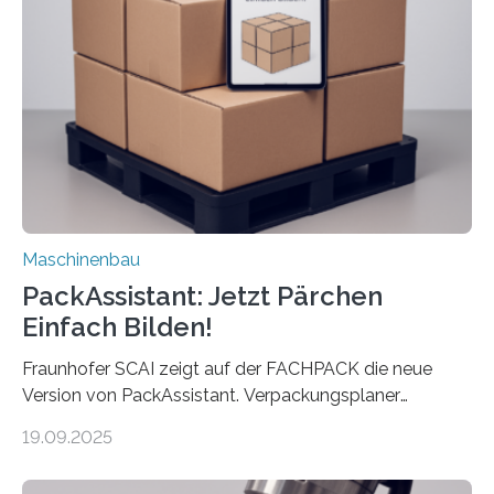
umzurüsten ist ein Job für echte Profis. Eine solche
Maschine faltet in Druckereien Broschüren, Prospekte,
Landkarten und vieles mehr – mehrere Zehntausend
Exemplare pro Stunde. Je nach Maschinentyp und
Auftrag kann das Umrüsten…
Maschinenbau
PackAssistant: Jetzt Pärchen
Einfach Bilden!
Fraunhofer SCAI zeigt auf der FACHPACK die neue
Version von PackAssistant. Verpackungsplaner
weltweit nutzen die Software in den Branchen
19.09.2025
Automobil, Maschinenbau und in der Zulieferindustrie.
Mit der Funktion Pärchenbildung lassen sich nun zwei