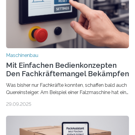
Maschinenbau
Mit Einfachen Bedienkonzepten
Den Fachkräftemangel Bekämpfen
Was bisher nur Fachkräfte konnten, schaffen bald auch
Quereinsteiger: Am Beispiel einer Falzmaschine hat ein
Forscher vom Fraunhofer IPA das Bedienkonzept der
29.09.2025
Mensch-Maschine-Schnittstelle so sehr vereinfacht,
dass nun auch Laien die Maschine umrüsten können.
Die zugrunde liegende Methodik lässt sich auf alle
anderen Maschinen übertragen. Eine Falzmaschine