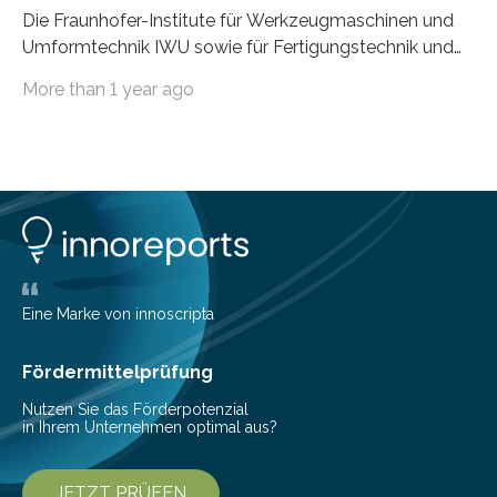
Die Fraunhofer-Institute für Werkzeugmaschinen und
Umformtechnik IWU sowie für Fertigungstechnik und
Angewandte Materialforschung IFAM haben einen
More than 1 year ago
Durchbruch in der Materialforschung erzielt: Der
Verbundwerkstoff HoverLIGHT setzt neue Maßstäbe
für die Konstruktion von Werkzeugmaschinen. Durch
die Kombination von Aluminiumschaum und
partikelgefüllten Hohlkugeln erreicht HoverLIGHT einen
bisher unerreichten Eigenschaftsmix aus Leichtigkeit,
Steifigkeit und Schwingungsdämpfung. In einem
Gemeinschaftsprojekt mit einem Industriepartner
gelang nun erstmals der Nachweis, dass HoverLIGHT
Eine Marke von innoscripta
bei Serienmaschinen Schwingungen um den Faktor 3
besser dämpft. Und das bei einer Gewichtseinsparung
Fördermittelprüfung
von 20…
Nutzen Sie das Förderpotenzial
in Ihrem Unternehmen optimal aus?
JETZT PRÜFEN