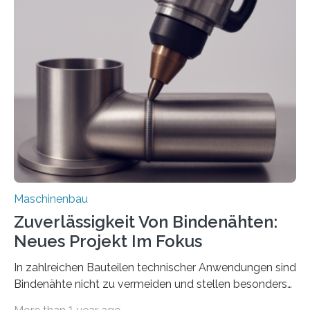
Teile als eine Einheit verpacken. Die Anordnung kann
der Benutzer vorgeben und erhält so mehr Kontrolle
über die Positionierung der Bauteile. Die ebenfalls neue
Automatisierungsschnittstelle dient dazu, die Software
besser in spezifische Unternehmensprozesse
einzubinden. Sankt Augustin – Zur Messe FACHPACK
vom 23. bis 25. September in Nürnberg…
Maschinenbau
Zuverlässigkeit Von Bindenähten:
Neues Projekt Im Fokus
In zahlreichen Bauteilen technischer Anwendungen sind
Bindenähte nicht zu vermeiden und stellen besonders
bei Rezyklaten aufgrund der Vorgeschichte des