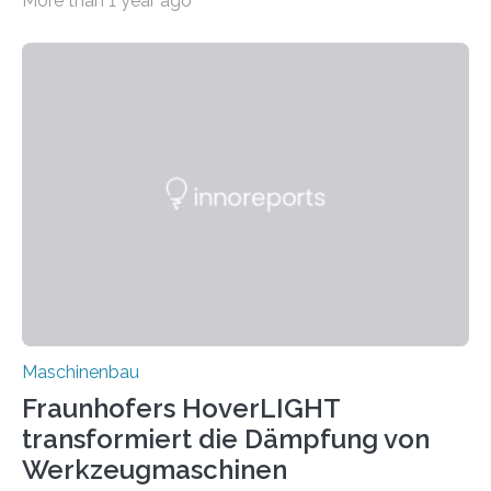
More than 1 year ago
Matrixmaterials eine große Herausforderung dar.
Zuverlässigkeitsexperten aus dem Fraunhofer-Institut
für Betriebsfestigkeit und Systemzuverlässigkeit LBF
möchten in dem Projekt »Design for Reliability –
Bindenähte in technischen Bauteilen« gemeinsam mit
Partnern grundlegende Zusammenhänge hinsichtlich
der Zuverlässigkeit von Bindenähten untersuchen.
Durch den verstärkten Einsatz von Rezyklaten
aufgrund der ELV-Verordnung der EU, wird die
Zuverlässigkeits- und Lebensdauerbewertung von
Rezyklaten besonders herausfordernd. Die
Vorgeschichte des Materialmix…
Maschinenbau
Fraunhofers HoverLIGHT
transformiert die Dämpfung von
Werkzeugmaschinen