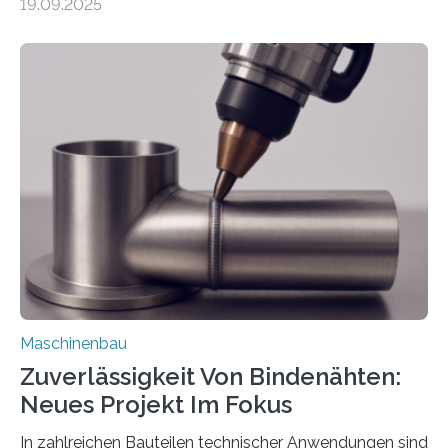
19.09.2025
Automobil, Maschinenbau und in der Zulieferindustrie.
Mit der Funktion Pärchenbildung lassen sich nun zwei
Teile als eine Einheit verpacken. Die Anordnung kann
der Benutzer vorgeben und erhält so mehr Kontrolle
über die Positionierung der Bauteile. Die ebenfalls neue
Automatisierungsschnittstelle dient dazu, die Software
besser in spezifische Unternehmensprozesse
einzubinden. Sankt Augustin – Zur Messe FACHPACK
vom 23. bis 25. September in Nürnberg…
Maschinenbau
Zuverlässigkeit Von Bindenähten:
Neues Projekt Im Fokus
In zahlreichen Bauteilen technischer Anwendungen sind