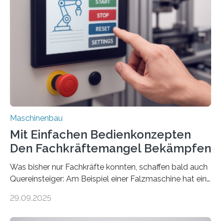
Maschinenbau
Mit Einfachen Bedienkonzepten
Den Fachkräftemangel Bekämpfen
Was bisher nur Fachkräfte konnten, schaffen bald auch
Quereinsteiger: Am Beispiel einer Falzmaschine hat ein
Forscher vom Fraunhofer IPA das Bedienkonzept der
29.09.2025
Mensch-Maschine-Schnittstelle so sehr vereinfacht,
dass nun auch Laien die Maschine umrüsten können.