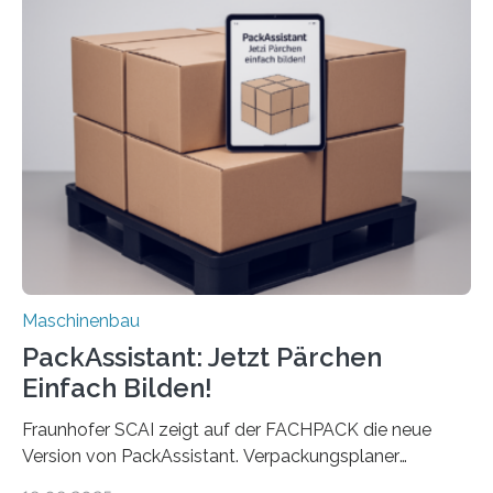
Die zugrunde liegende Methodik lässt sich auf alle
anderen Maschinen übertragen. Eine Falzmaschine
umzurüsten ist ein Job für echte Profis. Eine solche
Maschine faltet in Druckereien Broschüren, Prospekte,
Landkarten und vieles mehr – mehrere Zehntausend
Exemplare pro Stunde. Je nach Maschinentyp und
Auftrag kann das Umrüsten…
Maschinenbau
PackAssistant: Jetzt Pärchen
Einfach Bilden!
Fraunhofer SCAI zeigt auf der FACHPACK die neue
Version von PackAssistant. Verpackungsplaner
weltweit nutzen die Software in den Branchen