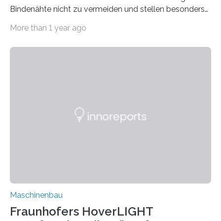
Bindenähte nicht zu vermeiden und stellen besonders
bei Rezyklaten aufgrund der Vorgeschichte des
More than 1 year ago
Matrixmaterials eine große Herausforderung dar.
Zuverlässigkeitsexperten aus dem Fraunhofer-Institut
für Betriebsfestigkeit und Systemzuverlässigkeit LBF
möchten in dem Projekt »Design for Reliability –
Bindenähte in technischen Bauteilen« gemeinsam mit
Partnern grundlegende Zusammenhänge hinsichtlich
der Zuverlässigkeit von Bindenähten untersuchen.
Durch den verstärkten Einsatz von Rezyklaten
aufgrund der ELV-Verordnung der EU, wird die
Zuverlässigkeits- und Lebensdauerbewertung von
Rezyklaten besonders herausfordernd. Die
Vorgeschichte des Materialmix…
Maschinenbau
Fraunhofers HoverLIGHT