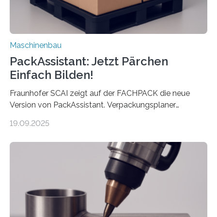
Maschinenbau
PackAssistant: Jetzt Pärchen
Einfach Bilden!
Fraunhofer SCAI zeigt auf der FACHPACK die neue
Version von PackAssistant. Verpackungsplaner
weltweit nutzen die Software in den Branchen
19.09.2025
Automobil, Maschinenbau und in der Zulieferindustrie.
Mit der Funktion Pärchenbildung lassen sich nun zwei
Teile als eine Einheit verpacken. Die Anordnung kann
der Benutzer vorgeben und erhält so mehr Kontrolle
über die Positionierung der Bauteile. Die ebenfalls neue
Automatisierungsschnittstelle dient dazu, die Software
besser in spezifische Unternehmensprozesse
einzubinden. Sankt Augustin – Zur Messe FACHPACK