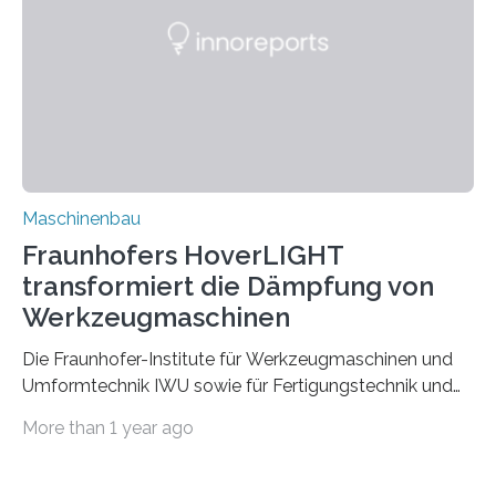
der Zuverlässigkeit von Bindenähten untersuchen.
Durch den verstärkten Einsatz von Rezyklaten
aufgrund der ELV-Verordnung der EU, wird die
Zuverlässigkeits- und Lebensdauerbewertung von
Rezyklaten besonders herausfordernd. Die
Vorgeschichte des Materialmix…
Maschinenbau
Fraunhofers HoverLIGHT
transformiert die Dämpfung von
Werkzeugmaschinen
Die Fraunhofer-Institute für Werkzeugmaschinen und
Umformtechnik IWU sowie für Fertigungstechnik und
Angewandte Materialforschung IFAM haben einen
More than 1 year ago
Durchbruch in der Materialforschung erzielt: Der
Verbundwerkstoff HoverLIGHT setzt neue Maßstäbe
für die Konstruktion von Werkzeugmaschinen. Durch