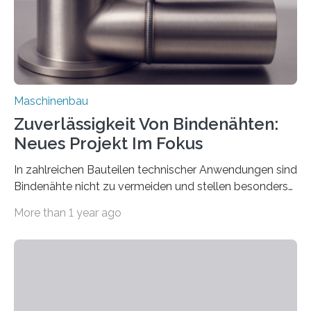
vom 23. bis 25. September in Nürnberg…
Maschinenbau
Zuverlässigkeit Von Bindenähten:
Neues Projekt Im Fokus
In zahlreichen Bauteilen technischer Anwendungen sind
Bindenähte nicht zu vermeiden und stellen besonders
bei Rezyklaten aufgrund der Vorgeschichte des
More than 1 year ago
Matrixmaterials eine große Herausforderung dar.
Zuverlässigkeitsexperten aus dem Fraunhofer-Institut
für Betriebsfestigkeit und Systemzuverlässigkeit LBF
möchten in dem Projekt »Design for Reliability –
Bindenähte in technischen Bauteilen« gemeinsam mit
Partnern grundlegende Zusammenhänge hinsichtlich