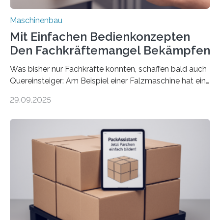
Maschinenbau
Mit Einfachen Bedienkonzepten
Den Fachkräftemangel Bekämpfen
Was bisher nur Fachkräfte konnten, schaffen bald auch
Quereinsteiger: Am Beispiel einer Falzmaschine hat ein
Forscher vom Fraunhofer IPA das Bedienkonzept der
29.09.2025
Mensch-Maschine-Schnittstelle so sehr vereinfacht,
dass nun auch Laien die Maschine umrüsten können.
Die zugrunde liegende Methodik lässt sich auf alle
anderen Maschinen übertragen. Eine Falzmaschine
umzurüsten ist ein Job für echte Profis. Eine solche
Maschine faltet in Druckereien Broschüren, Prospekte,
Landkarten und vieles mehr – mehrere Zehntausend
Exemplare pro Stunde. Je nach Maschinentyp und
Auftrag kann das Umrüsten…