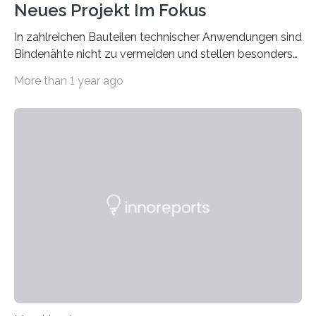
Neues Projekt Im Fokus
In zahlreichen Bauteilen technischer Anwendungen sind
Bindenähte nicht zu vermeiden und stellen besonders
bei Rezyklaten aufgrund der Vorgeschichte des
More than 1 year ago
Matrixmaterials eine große Herausforderung dar.
Zuverlässigkeitsexperten aus dem Fraunhofer-Institut
für Betriebsfestigkeit und Systemzuverlässigkeit LBF
möchten in dem Projekt »Design for Reliability –
Bindenähte in technischen Bauteilen« gemeinsam mit
Partnern grundlegende Zusammenhänge hinsichtlich
der Zuverlässigkeit von Bindenähten untersuchen.
Durch den verstärkten Einsatz von Rezyklaten
aufgrund der ELV-Verordnung der EU, wird die
Zuverlässigkeits- und Lebensdauerbewertung von
Rezyklaten besonders herausfordernd. Die
Vorgeschichte des Materialmix…