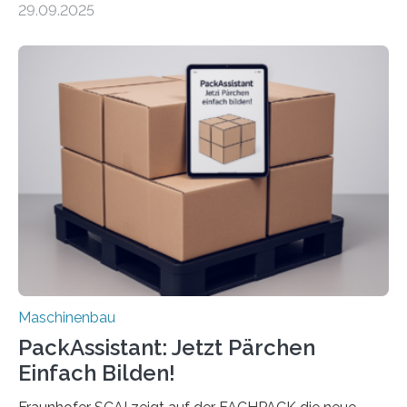
29.09.2025
Mensch-Maschine-Schnittstelle so sehr vereinfacht,
dass nun auch Laien die Maschine umrüsten können.
Die zugrunde liegende Methodik lässt sich auf alle
anderen Maschinen übertragen. Eine Falzmaschine
umzurüsten ist ein Job für echte Profis. Eine solche
Maschine faltet in Druckereien Broschüren, Prospekte,
Landkarten und vieles mehr – mehrere Zehntausend
Exemplare pro Stunde. Je nach Maschinentyp und
Auftrag kann das Umrüsten…
Maschinenbau
PackAssistant: Jetzt Pärchen
Einfach Bilden!