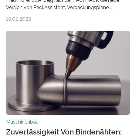
Fraunhofer SCAI zeigt auf der FACHPACK die neue
Version von PackAssistant. Verpackungsplaner
weltweit nutzen die Software in den Branchen
19.09.2025
Automobil, Maschinenbau und in der Zulieferindustrie.
Mit der Funktion Pärchenbildung lassen sich nun zwei
Teile als eine Einheit verpacken. Die Anordnung kann
der Benutzer vorgeben und erhält so mehr Kontrolle
über die Positionierung der Bauteile. Die ebenfalls neue
Automatisierungsschnittstelle dient dazu, die Software
besser in spezifische Unternehmensprozesse
einzubinden. Sankt Augustin – Zur Messe FACHPACK
vom 23. bis 25. September in Nürnberg…
Maschinenbau
Zuverlässigkeit Von Bindenähten: