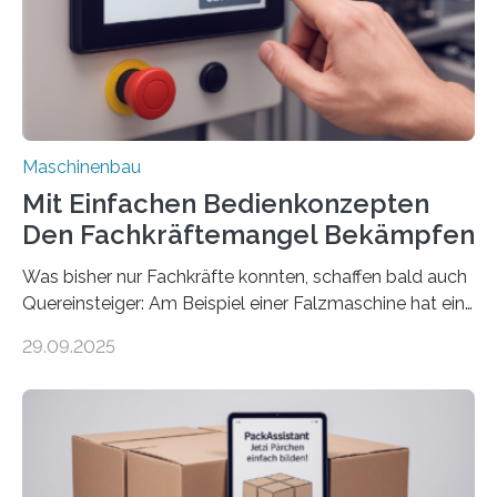
Maschinenbau
Mit Einfachen Bedienkonzepten
Den Fachkräftemangel Bekämpfen
Was bisher nur Fachkräfte konnten, schaffen bald auch
Quereinsteiger: Am Beispiel einer Falzmaschine hat ein
Forscher vom Fraunhofer IPA das Bedienkonzept der
29.09.2025
Mensch-Maschine-Schnittstelle so sehr vereinfacht,
dass nun auch Laien die Maschine umrüsten können.
Die zugrunde liegende Methodik lässt sich auf alle
anderen Maschinen übertragen. Eine Falzmaschine
umzurüsten ist ein Job für echte Profis. Eine solche
Maschine faltet in Druckereien Broschüren, Prospekte,