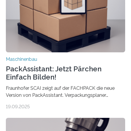
Landkarten und vieles mehr – mehrere Zehntausend
Exemplare pro Stunde. Je nach Maschinentyp und
Auftrag kann das Umrüsten…
Maschinenbau
PackAssistant: Jetzt Pärchen
Einfach Bilden!
Fraunhofer SCAI zeigt auf der FACHPACK die neue
Version von PackAssistant. Verpackungsplaner
weltweit nutzen die Software in den Branchen
19.09.2025
Automobil, Maschinenbau und in der Zulieferindustrie.
Mit der Funktion Pärchenbildung lassen sich nun zwei
Teile als eine Einheit verpacken. Die Anordnung kann
der Benutzer vorgeben und erhält so mehr Kontrolle