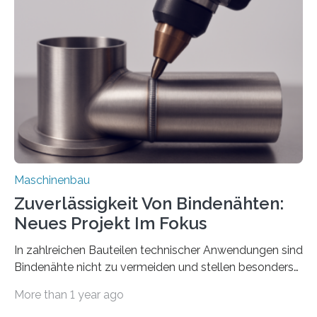
über die Positionierung der Bauteile. Die ebenfalls neue
Automatisierungsschnittstelle dient dazu, die Software
besser in spezifische Unternehmensprozesse
einzubinden. Sankt Augustin – Zur Messe FACHPACK
vom 23. bis 25. September in Nürnberg…
Maschinenbau
Zuverlässigkeit Von Bindenähten:
Neues Projekt Im Fokus
In zahlreichen Bauteilen technischer Anwendungen sind
Bindenähte nicht zu vermeiden und stellen besonders
bei Rezyklaten aufgrund der Vorgeschichte des
More than 1 year ago
Matrixmaterials eine große Herausforderung dar.