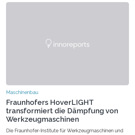
Zuverlässigkeitsexperten aus dem Fraunhofer-Institut
für Betriebsfestigkeit und Systemzuverlässigkeit LBF
möchten in dem Projekt »Design for Reliability –
Bindenähte in technischen Bauteilen« gemeinsam mit
Partnern grundlegende Zusammenhänge hinsichtlich
der Zuverlässigkeit von Bindenähten untersuchen.
Durch den verstärkten Einsatz von Rezyklaten
aufgrund der ELV-Verordnung der EU, wird die
Zuverlässigkeits- und Lebensdauerbewertung von
Rezyklaten besonders herausfordernd. Die
Vorgeschichte des Materialmix…
Maschinenbau
Fraunhofers HoverLIGHT
transformiert die Dämpfung von
Werkzeugmaschinen
Die Fraunhofer-Institute für Werkzeugmaschinen und