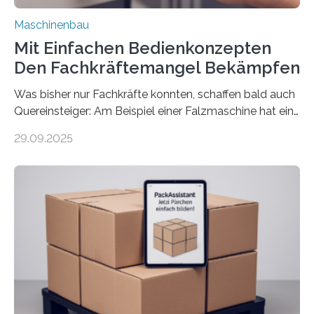
Maschinenbau
Mit Einfachen Bedienkonzepten
Den Fachkräftemangel Bekämpfen
Was bisher nur Fachkräfte konnten, schaffen bald auch
Quereinsteiger: Am Beispiel einer Falzmaschine hat ein
Forscher vom Fraunhofer IPA das Bedienkonzept der
29.09.2025
Mensch-Maschine-Schnittstelle so sehr vereinfacht,
dass nun auch Laien die Maschine umrüsten können.
Die zugrunde liegende Methodik lässt sich auf alle
anderen Maschinen übertragen. Eine Falzmaschine
umzurüsten ist ein Job für echte Profis. Eine solche
Maschine faltet in Druckereien Broschüren, Prospekte,
Landkarten und vieles mehr – mehrere Zehntausend
Exemplare pro Stunde. Je nach Maschinentyp und
Auftrag kann das Umrüsten…