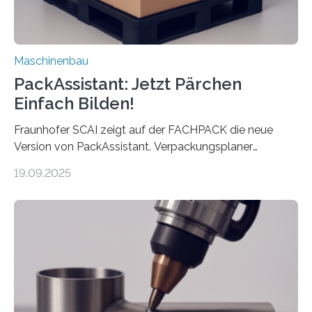
Maschinenbau
PackAssistant: Jetzt Pärchen
Einfach Bilden!
Fraunhofer SCAI zeigt auf der FACHPACK die neue
Version von PackAssistant. Verpackungsplaner
weltweit nutzen die Software in den Branchen
19.09.2025
Automobil, Maschinenbau und in der Zulieferindustrie.
Mit der Funktion Pärchenbildung lassen sich nun zwei
Teile als eine Einheit verpacken. Die Anordnung kann
der Benutzer vorgeben und erhält so mehr Kontrolle
über die Positionierung der Bauteile. Die ebenfalls neue
Automatisierungsschnittstelle dient dazu, die Software
besser in spezifische Unternehmensprozesse
einzubinden. Sankt Augustin – Zur Messe FACHPACK