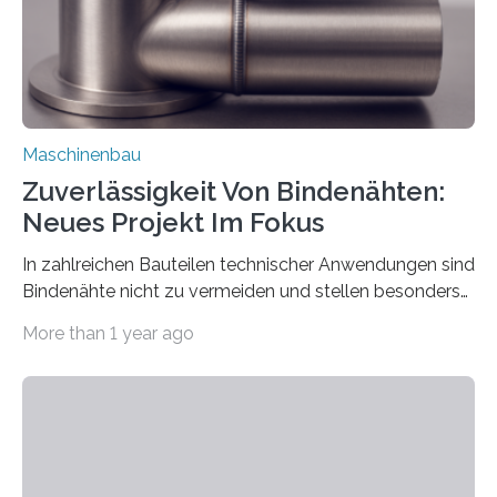
vom 23. bis 25. September in Nürnberg…
Maschinenbau
Zuverlässigkeit Von Bindenähten:
Neues Projekt Im Fokus
In zahlreichen Bauteilen technischer Anwendungen sind
Bindenähte nicht zu vermeiden und stellen besonders
bei Rezyklaten aufgrund der Vorgeschichte des
More than 1 year ago
Matrixmaterials eine große Herausforderung dar.
Zuverlässigkeitsexperten aus dem Fraunhofer-Institut
für Betriebsfestigkeit und Systemzuverlässigkeit LBF
möchten in dem Projekt »Design for Reliability –
Bindenähte in technischen Bauteilen« gemeinsam mit
Partnern grundlegende Zusammenhänge hinsichtlich