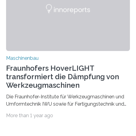
der Zuverlässigkeit von Bindenähten untersuchen.
Durch den verstärkten Einsatz von Rezyklaten
aufgrund der ELV-Verordnung der EU, wird die
Zuverlässigkeits- und Lebensdauerbewertung von
Rezyklaten besonders herausfordernd. Die
Vorgeschichte des Materialmix…
Maschinenbau
Fraunhofers HoverLIGHT
transformiert die Dämpfung von
Werkzeugmaschinen
Die Fraunhofer-Institute für Werkzeugmaschinen und
Umformtechnik IWU sowie für Fertigungstechnik und
Angewandte Materialforschung IFAM haben einen
More than 1 year ago
Durchbruch in der Materialforschung erzielt: Der
Verbundwerkstoff HoverLIGHT setzt neue Maßstäbe
für die Konstruktion von Werkzeugmaschinen. Durch