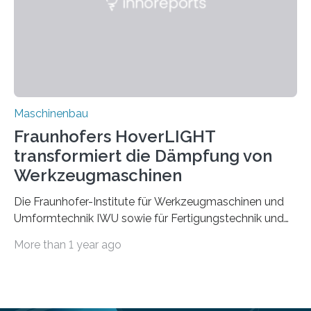
Durch den verstärkten Einsatz von Rezyklaten
aufgrund der ELV-Verordnung der EU, wird die
Zuverlässigkeits- und Lebensdauerbewertung von
Rezyklaten besonders herausfordernd. Die
Vorgeschichte des Materialmix…
Maschinenbau
Fraunhofers HoverLIGHT
transformiert die Dämpfung von
Werkzeugmaschinen
Die Fraunhofer-Institute für Werkzeugmaschinen und
Umformtechnik IWU sowie für Fertigungstechnik und
Angewandte Materialforschung IFAM haben einen
More than 1 year ago
Durchbruch in der Materialforschung erzielt: Der
Verbundwerkstoff HoverLIGHT setzt neue Maßstäbe
für die Konstruktion von Werkzeugmaschinen. Durch
die Kombination von Aluminiumschaum und