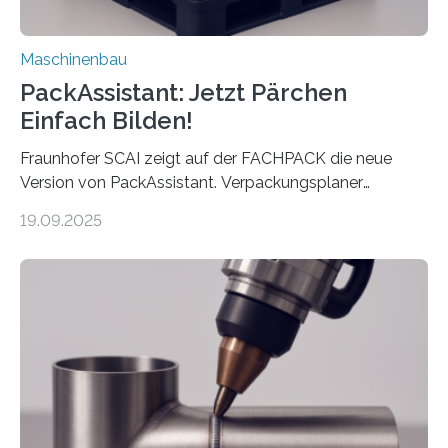
Maschinenbau
PackAssistant: Jetzt Pärchen
Einfach Bilden!
Fraunhofer SCAI zeigt auf der FACHPACK die neue
Version von PackAssistant. Verpackungsplaner
weltweit nutzen die Software in den Branchen
19.09.2025
Automobil, Maschinenbau und in der Zulieferindustrie.
Mit der Funktion Pärchenbildung lassen sich nun zwei
Teile als eine Einheit verpacken. Die Anordnung kann
der Benutzer vorgeben und erhält so mehr Kontrolle
über die Positionierung der Bauteile. Die ebenfalls neue
Automatisierungsschnittstelle dient dazu, die Software
besser in spezifische Unternehmensprozesse
einzubinden. Sankt Augustin – Zur Messe FACHPACK
vom 23. bis 25. September in Nürnberg…