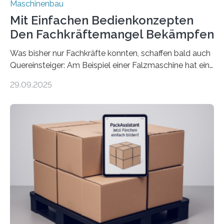
Maschinenbau
Mit Einfachen Bedienkonzepten
Den Fachkräftemangel Bekämpfen
Was bisher nur Fachkräfte konnten, schaffen bald auch
Quereinsteiger: Am Beispiel einer Falzmaschine hat ein
Forscher vom Fraunhofer IPA das Bedienkonzept der
29.09.2025
Mensch-Maschine-Schnittstelle so sehr vereinfacht,
dass nun auch Laien die Maschine umrüsten können.
Die zugrunde liegende Methodik lässt sich auf alle
anderen Maschinen übertragen. Eine Falzmaschine
umzurüsten ist ein Job für echte Profis. Eine solche
Maschine faltet in Druckereien Broschüren, Prospekte,
Landkarten und vieles mehr – mehrere Zehntausend
Exemplare pro Stunde. Je nach Maschinentyp und
Auftrag kann das Umrüsten…