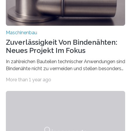
Maschinenbau
Zuverlässigkeit Von Bindenähten:
Neues Projekt Im Fokus
In zahlreichen Bauteilen technischer Anwendungen sind
Bindenähte nicht zu vermeiden und stellen besonders
bei Rezyklaten aufgrund der Vorgeschichte des
More than 1 year ago
Matrixmaterials eine große Herausforderung dar.
Zuverlässigkeitsexperten aus dem Fraunhofer-Institut
für Betriebsfestigkeit und Systemzuverlässigkeit LBF
möchten in dem Projekt »Design for Reliability –
Bindenähte in technischen Bauteilen« gemeinsam mit
Partnern grundlegende Zusammenhänge hinsichtlich
der Zuverlässigkeit von Bindenähten untersuchen.