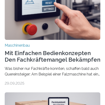
Maschinenbau
Mit Einfachen Bedienkonzepten
Den Fachkräftemangel Bekämpfen
Was bisher nur Fachkräfte konnten, schaffen bald auch
Quereinsteiger: Am Beispiel einer Falzmaschine hat ein
Forscher vom Fraunhofer IPA das Bedienkonzept der
29.09.2025
Mensch-Maschine-Schnittstelle so sehr vereinfacht,
dass nun auch Laien die Maschine umrüsten können.
Die zugrunde liegende Methodik lässt sich auf alle
anderen Maschinen übertragen. Eine Falzmaschine