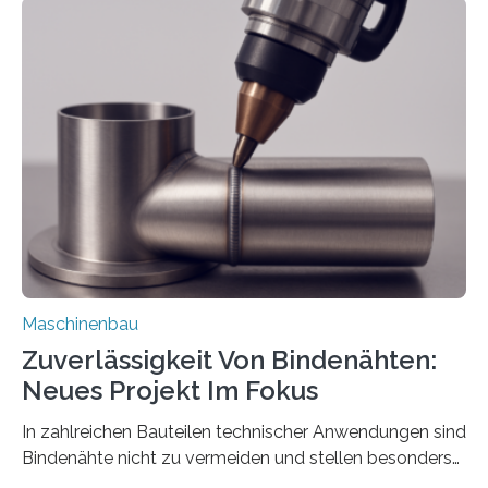
Teile als eine Einheit verpacken. Die Anordnung kann
der Benutzer vorgeben und erhält so mehr Kontrolle
über die Positionierung der Bauteile. Die ebenfalls neue
Automatisierungsschnittstelle dient dazu, die Software
besser in spezifische Unternehmensprozesse
einzubinden. Sankt Augustin – Zur Messe FACHPACK
vom 23. bis 25. September in Nürnberg…
Maschinenbau
Zuverlässigkeit Von Bindenähten:
Neues Projekt Im Fokus
In zahlreichen Bauteilen technischer Anwendungen sind
Bindenähte nicht zu vermeiden und stellen besonders
bei Rezyklaten aufgrund der Vorgeschichte des