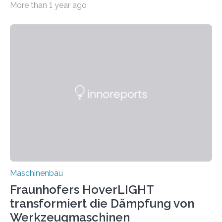
More than 1 year ago
Matrixmaterials eine große Herausforderung dar.
Zuverlässigkeitsexperten aus dem Fraunhofer-Institut
für Betriebsfestigkeit und Systemzuverlässigkeit LBF
möchten in dem Projekt »Design for Reliability –
Bindenähte in technischen Bauteilen« gemeinsam mit
Partnern grundlegende Zusammenhänge hinsichtlich
der Zuverlässigkeit von Bindenähten untersuchen.
Durch den verstärkten Einsatz von Rezyklaten
aufgrund der ELV-Verordnung der EU, wird die
Zuverlässigkeits- und Lebensdauerbewertung von
Rezyklaten besonders herausfordernd. Die
Vorgeschichte des Materialmix…
Maschinenbau
Fraunhofers HoverLIGHT
transformiert die Dämpfung von
Werkzeugmaschinen