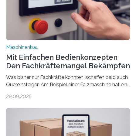
Maschinenbau
Mit Einfachen Bedienkonzepten
Den Fachkräftemangel Bekämpfen
Was bisher nur Fachkräfte konnten, schaffen bald auch
Quereinsteiger: Am Beispiel einer Falzmaschine hat ein
Forscher vom Fraunhofer IPA das Bedienkonzept der
29.09.2025
Mensch-Maschine-Schnittstelle so sehr vereinfacht,
dass nun auch Laien die Maschine umrüsten können.
Die zugrunde liegende Methodik lässt sich auf alle
anderen Maschinen übertragen. Eine Falzmaschine
umzurüsten ist ein Job für echte Profis. Eine solche
Maschine faltet in Druckereien Broschüren, Prospekte,