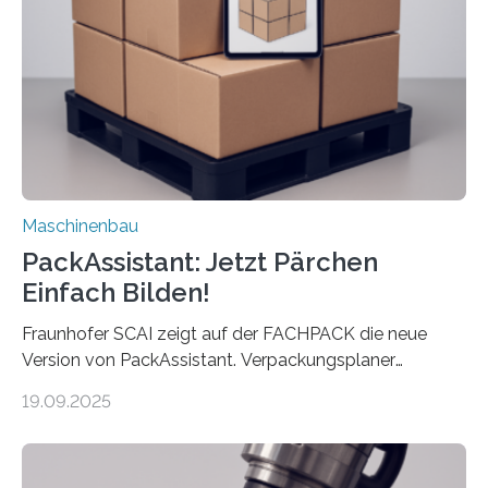
Landkarten und vieles mehr – mehrere Zehntausend
Exemplare pro Stunde. Je nach Maschinentyp und
Auftrag kann das Umrüsten…
Maschinenbau
PackAssistant: Jetzt Pärchen
Einfach Bilden!
Fraunhofer SCAI zeigt auf der FACHPACK die neue
Version von PackAssistant. Verpackungsplaner
weltweit nutzen die Software in den Branchen
19.09.2025
Automobil, Maschinenbau und in der Zulieferindustrie.
Mit der Funktion Pärchenbildung lassen sich nun zwei
Teile als eine Einheit verpacken. Die Anordnung kann