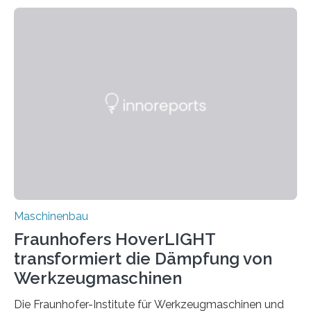
Zuverlässigkeitsexperten aus dem Fraunhofer-Institut
für Betriebsfestigkeit und Systemzuverlässigkeit LBF
möchten in dem Projekt »Design for Reliability –
Bindenähte in technischen Bauteilen« gemeinsam mit
Partnern grundlegende Zusammenhänge hinsichtlich
der Zuverlässigkeit von Bindenähten untersuchen.
Durch den verstärkten Einsatz von Rezyklaten
aufgrund der ELV-Verordnung der EU, wird die
Zuverlässigkeits- und Lebensdauerbewertung von
Rezyklaten besonders herausfordernd. Die
Vorgeschichte des Materialmix…
Maschinenbau
Fraunhofers HoverLIGHT
transformiert die Dämpfung von
Werkzeugmaschinen
Die Fraunhofer-Institute für Werkzeugmaschinen und