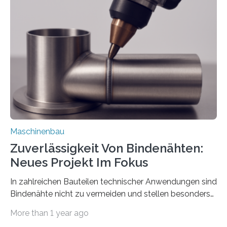
der Benutzer vorgeben und erhält so mehr Kontrolle
über die Positionierung der Bauteile. Die ebenfalls neue
Automatisierungsschnittstelle dient dazu, die Software
besser in spezifische Unternehmensprozesse
einzubinden. Sankt Augustin – Zur Messe FACHPACK
vom 23. bis 25. September in Nürnberg…
Maschinenbau
Zuverlässigkeit Von Bindenähten:
Neues Projekt Im Fokus
In zahlreichen Bauteilen technischer Anwendungen sind
Bindenähte nicht zu vermeiden und stellen besonders
bei Rezyklaten aufgrund der Vorgeschichte des
More than 1 year ago
Matrixmaterials eine große Herausforderung dar.