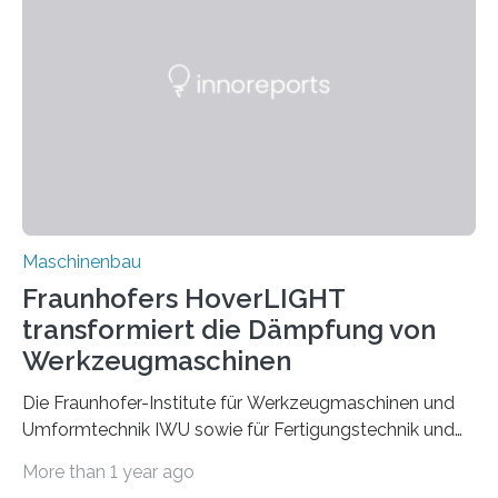
Bindenähte in technischen Bauteilen« gemeinsam mit
Partnern grundlegende Zusammenhänge hinsichtlich
der Zuverlässigkeit von Bindenähten untersuchen.
Durch den verstärkten Einsatz von Rezyklaten
aufgrund der ELV-Verordnung der EU, wird die
Zuverlässigkeits- und Lebensdauerbewertung von
Rezyklaten besonders herausfordernd. Die
Vorgeschichte des Materialmix…
Maschinenbau
Fraunhofers HoverLIGHT
transformiert die Dämpfung von
Werkzeugmaschinen
Die Fraunhofer-Institute für Werkzeugmaschinen und
Umformtechnik IWU sowie für Fertigungstechnik und
Angewandte Materialforschung IFAM haben einen
More than 1 year ago
Durchbruch in der Materialforschung erzielt: Der