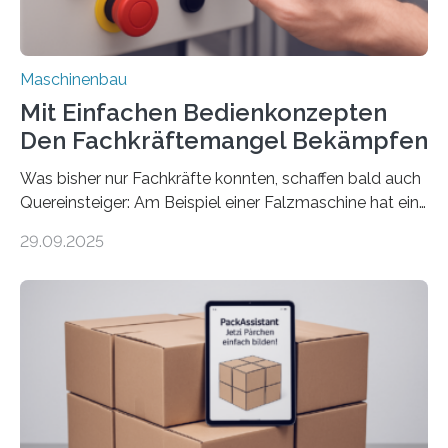
Maschinenbau
Mit Einfachen Bedienkonzepten
Den Fachkräftemangel Bekämpfen
Was bisher nur Fachkräfte konnten, schaffen bald auch
Quereinsteiger: Am Beispiel einer Falzmaschine hat ein
Forscher vom Fraunhofer IPA das Bedienkonzept der
29.09.2025
Mensch-Maschine-Schnittstelle so sehr vereinfacht,
dass nun auch Laien die Maschine umrüsten können.
Die zugrunde liegende Methodik lässt sich auf alle
anderen Maschinen übertragen. Eine Falzmaschine
umzurüsten ist ein Job für echte Profis. Eine solche
Maschine faltet in Druckereien Broschüren, Prospekte,
Landkarten und vieles mehr – mehrere Zehntausend
Exemplare pro Stunde. Je nach Maschinentyp und
Auftrag kann das Umrüsten…