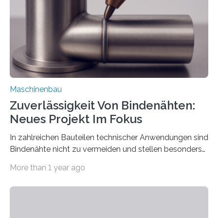
einzubinden. Sankt Augustin – Zur Messe FACHPACK
vom 23. bis 25. September in Nürnberg…
Maschinenbau
Zuverlässigkeit Von Bindenähten:
Neues Projekt Im Fokus
In zahlreichen Bauteilen technischer Anwendungen sind
Bindenähte nicht zu vermeiden und stellen besonders
bei Rezyklaten aufgrund der Vorgeschichte des
More than 1 year ago
Matrixmaterials eine große Herausforderung dar.
Zuverlässigkeitsexperten aus dem Fraunhofer-Institut
für Betriebsfestigkeit und Systemzuverlässigkeit LBF
möchten in dem Projekt »Design for Reliability –