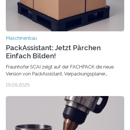
Maschinenbau
PackAssistant: Jetzt Pärchen
Einfach Bilden!
Fraunhofer SCAI zeigt auf der FACHPACK die neue
Version von PackAssistant. Verpackungsplaner
weltweit nutzen die Software in den Branchen
19.09.2025
Automobil, Maschinenbau und in der Zulieferindustrie.
Mit der Funktion Pärchenbildung lassen sich nun zwei
Teile als eine Einheit verpacken. Die Anordnung kann
der Benutzer vorgeben und erhält so mehr Kontrolle
über die Positionierung der Bauteile. Die ebenfalls neue
Automatisierungsschnittstelle dient dazu, die Software
besser in spezifische Unternehmensprozesse