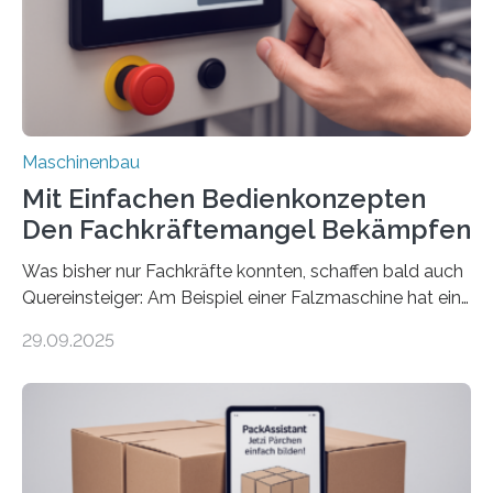
Maschinenbau
Mit Einfachen Bedienkonzepten
Den Fachkräftemangel Bekämpfen
Was bisher nur Fachkräfte konnten, schaffen bald auch
Quereinsteiger: Am Beispiel einer Falzmaschine hat ein
Forscher vom Fraunhofer IPA das Bedienkonzept der
29.09.2025
Mensch-Maschine-Schnittstelle so sehr vereinfacht,
dass nun auch Laien die Maschine umrüsten können.
Die zugrunde liegende Methodik lässt sich auf alle
anderen Maschinen übertragen. Eine Falzmaschine
umzurüsten ist ein Job für echte Profis. Eine solche
Maschine faltet in Druckereien Broschüren, Prospekte,