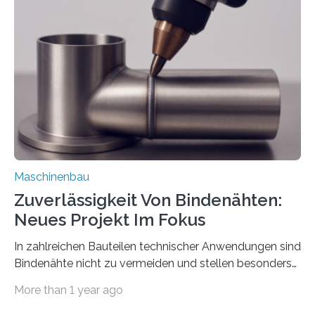
über die Positionierung der Bauteile. Die ebenfalls neue
Automatisierungsschnittstelle dient dazu, die Software
besser in spezifische Unternehmensprozesse
einzubinden. Sankt Augustin – Zur Messe FACHPACK
vom 23. bis 25. September in Nürnberg…
Maschinenbau
Zuverlässigkeit Von Bindenähten:
Neues Projekt Im Fokus
In zahlreichen Bauteilen technischer Anwendungen sind
Bindenähte nicht zu vermeiden und stellen besonders
bei Rezyklaten aufgrund der Vorgeschichte des
More than 1 year ago
Matrixmaterials eine große Herausforderung dar.
Zuverlässigkeitsexperten aus dem Fraunhofer-Institut