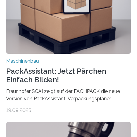
Landkarten und vieles mehr – mehrere Zehntausend
Exemplare pro Stunde. Je nach Maschinentyp und
Auftrag kann das Umrüsten…
Maschinenbau
PackAssistant: Jetzt Pärchen
Einfach Bilden!
Fraunhofer SCAI zeigt auf der FACHPACK die neue
Version von PackAssistant. Verpackungsplaner
weltweit nutzen die Software in den Branchen
19.09.2025
Automobil, Maschinenbau und in der Zulieferindustrie.
Mit der Funktion Pärchenbildung lassen sich nun zwei
Teile als eine Einheit verpacken. Die Anordnung kann
der Benutzer vorgeben und erhält so mehr Kontrolle