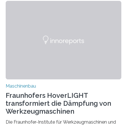
für Betriebsfestigkeit und Systemzuverlässigkeit LBF
möchten in dem Projekt »Design for Reliability –
Bindenähte in technischen Bauteilen« gemeinsam mit
Partnern grundlegende Zusammenhänge hinsichtlich
der Zuverlässigkeit von Bindenähten untersuchen.
Durch den verstärkten Einsatz von Rezyklaten
aufgrund der ELV-Verordnung der EU, wird die
Zuverlässigkeits- und Lebensdauerbewertung von
Rezyklaten besonders herausfordernd. Die
Vorgeschichte des Materialmix…
Maschinenbau
Fraunhofers HoverLIGHT
transformiert die Dämpfung von
Werkzeugmaschinen
Die Fraunhofer-Institute für Werkzeugmaschinen und