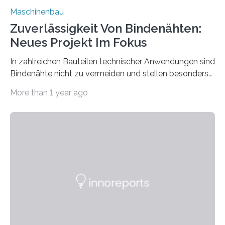
Maschinenbau
Zuverlässigkeit Von Bindenähten:
Neues Projekt Im Fokus
In zahlreichen Bauteilen technischer Anwendungen sind
Bindenähte nicht zu vermeiden und stellen besonders
bei Rezyklaten aufgrund der Vorgeschichte des
More than 1 year ago
Matrixmaterials eine große Herausforderung dar.
Zuverlässigkeitsexperten aus dem Fraunhofer-Institut
für Betriebsfestigkeit und Systemzuverlässigkeit LBF
möchten in dem Projekt »Design for Reliability –
Bindenähte in technischen Bauteilen« gemeinsam mit
Partnern grundlegende Zusammenhänge hinsichtlich
der Zuverlässigkeit von Bindenähten untersuchen.
Durch den verstärkten Einsatz von Rezyklaten
aufgrund der ELV-Verordnung der EU, wird die
Zuverlässigkeits- und Lebensdauerbewertung von
Rezyklaten besonders herausfordernd. Die