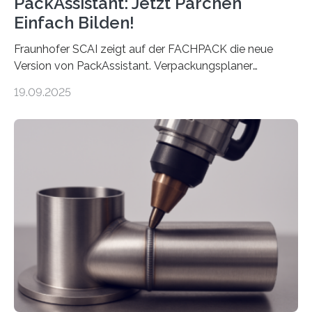
PackAssistant: Jetzt Pärchen
Einfach Bilden!
Fraunhofer SCAI zeigt auf der FACHPACK die neue
Version von PackAssistant. Verpackungsplaner
weltweit nutzen die Software in den Branchen
19.09.2025
Automobil, Maschinenbau und in der Zulieferindustrie.
Mit der Funktion Pärchenbildung lassen sich nun zwei
Teile als eine Einheit verpacken. Die Anordnung kann
der Benutzer vorgeben und erhält so mehr Kontrolle
über die Positionierung der Bauteile. Die ebenfalls neue
Automatisierungsschnittstelle dient dazu, die Software
besser in spezifische Unternehmensprozesse
einzubinden. Sankt Augustin – Zur Messe FACHPACK
vom 23. bis 25. September in Nürnberg…