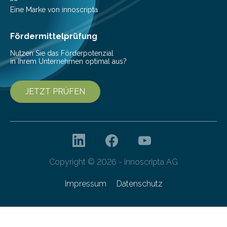
gelang nun erstmals der Nachweis, dass HoverLIGHT
Eine Marke von innoscripta
bei Serienmaschinen Schwingungen um den Faktor 3
besser dämpft. Und das bei einer Gewichtseinsparung
Fördermittelprüfung
von 20…
Nutzen Sie das Förderpotenzial
in Ihrem Unternehmen optimal aus?
JETZT PRÜFEN
Copyright © 2026 - innoscripta AG
Impressum
Datenschutz