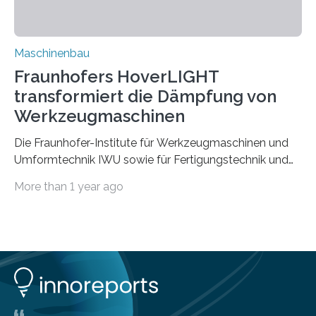
Vorgeschichte des Materialmix…
Maschinenbau
Fraunhofers HoverLIGHT
transformiert die Dämpfung von
Werkzeugmaschinen
Die Fraunhofer-Institute für Werkzeugmaschinen und
Umformtechnik IWU sowie für Fertigungstechnik und
Angewandte Materialforschung IFAM haben einen
More than 1 year ago
Durchbruch in der Materialforschung erzielt: Der
Verbundwerkstoff HoverLIGHT setzt neue Maßstäbe
für die Konstruktion von Werkzeugmaschinen. Durch
die Kombination von Aluminiumschaum und
partikelgefüllten Hohlkugeln erreicht HoverLIGHT einen
bisher unerreichten Eigenschaftsmix aus Leichtigkeit,
Steifigkeit und Schwingungsdämpfung. In einem
Gemeinschaftsprojekt mit einem Industriepartner