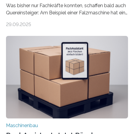
Was bisher nur Fachkräfte konnten, schaffen bald auch
Quereinsteiger: Am Beispiel einer Falzmaschine hat ein
Forscher vom Fraunhofer IPA das Bedienkonzept der
29.09.2025
Mensch-Maschine-Schnittstelle so sehr vereinfacht,
dass nun auch Laien die Maschine umrüsten können.
Die zugrunde liegende Methodik lässt sich auf alle
anderen Maschinen übertragen. Eine Falzmaschine
umzurüsten ist ein Job für echte Profis. Eine solche
Maschine faltet in Druckereien Broschüren, Prospekte,
Landkarten und vieles mehr – mehrere Zehntausend
Exemplare pro Stunde. Je nach Maschinentyp und
Auftrag kann das Umrüsten…
Maschinenbau