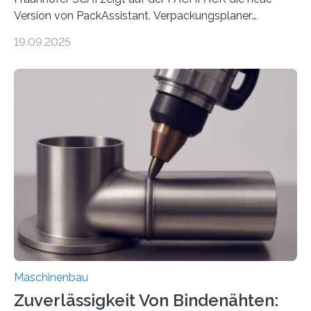
Version von PackAssistant. Verpackungsplaner
weltweit nutzen die Software in den Branchen
19.09.2025
Automobil, Maschinenbau und in der Zulieferindustrie.
Mit der Funktion Pärchenbildung lassen sich nun zwei
Teile als eine Einheit verpacken. Die Anordnung kann
der Benutzer vorgeben und erhält so mehr Kontrolle
über die Positionierung der Bauteile. Die ebenfalls neue
Automatisierungsschnittstelle dient dazu, die Software
besser in spezifische Unternehmensprozesse
einzubinden. Sankt Augustin – Zur Messe FACHPACK
vom 23. bis 25. September in Nürnberg…
Maschinenbau
Zuverlässigkeit Von Bindenähten: