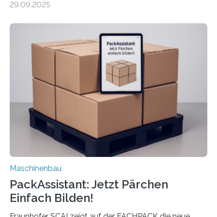
29.09.2025
Mensch-Maschine-Schnittstelle so sehr vereinfacht,
dass nun auch Laien die Maschine umrüsten können.
Die zugrunde liegende Methodik lässt sich auf alle
anderen Maschinen übertragen. Eine Falzmaschine
umzurüsten ist ein Job für echte Profis. Eine solche
Maschine faltet in Druckereien Broschüren, Prospekte,
Landkarten und vieles mehr – mehrere Zehntausend
Exemplare pro Stunde. Je nach Maschinentyp und
Auftrag kann das Umrüsten…
Maschinenbau
PackAssistant: Jetzt Pärchen
Einfach Bilden!
Fraunhofer SCAI zeigt auf der FACHPACK die neue