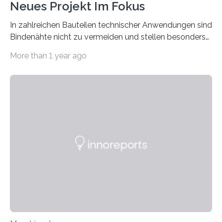
Neues Projekt Im Fokus
In zahlreichen Bauteilen technischer Anwendungen sind
Bindenähte nicht zu vermeiden und stellen besonders
bei Rezyklaten aufgrund der Vorgeschichte des
More than 1 year ago
Matrixmaterials eine große Herausforderung dar.
Zuverlässigkeitsexperten aus dem Fraunhofer-Institut
für Betriebsfestigkeit und Systemzuverlässigkeit LBF
möchten in dem Projekt »Design for Reliability –
Bindenähte in technischen Bauteilen« gemeinsam mit
Partnern grundlegende Zusammenhänge hinsichtlich
der Zuverlässigkeit von Bindenähten untersuchen.
Durch den verstärkten Einsatz von Rezyklaten
aufgrund der ELV-Verordnung der EU, wird die
Zuverlässigkeits- und Lebensdauerbewertung von
Rezyklaten besonders herausfordernd. Die
Vorgeschichte des Materialmix…