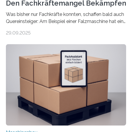
Den Fachkräftemangel Bekämpfen
Was bisher nur Fachkräfte konnten, schaffen bald auch
Quereinsteiger: Am Beispiel einer Falzmaschine hat ein
Forscher vom Fraunhofer IPA das Bedienkonzept der
29.09.2025
Mensch-Maschine-Schnittstelle so sehr vereinfacht,
dass nun auch Laien die Maschine umrüsten können.
Die zugrunde liegende Methodik lässt sich auf alle
anderen Maschinen übertragen. Eine Falzmaschine
umzurüsten ist ein Job für echte Profis. Eine solche
Maschine faltet in Druckereien Broschüren, Prospekte,
Landkarten und vieles mehr – mehrere Zehntausend
Exemplare pro Stunde. Je nach Maschinentyp und
Auftrag kann das Umrüsten…