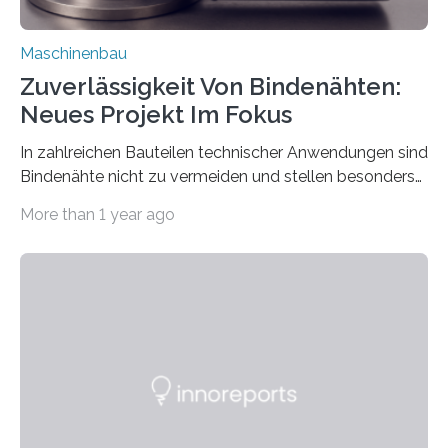
Maschinenbau
Zuverlässigkeit Von Bindenähten:
Neues Projekt Im Fokus
In zahlreichen Bauteilen technischer Anwendungen sind
Bindenähte nicht zu vermeiden und stellen besonders
bei Rezyklaten aufgrund der Vorgeschichte des
More than 1 year ago
Matrixmaterials eine große Herausforderung dar.
Zuverlässigkeitsexperten aus dem Fraunhofer-Institut
für Betriebsfestigkeit und Systemzuverlässigkeit LBF
möchten in dem Projekt »Design for Reliability –
Bindenähte in technischen Bauteilen« gemeinsam mit
Partnern grundlegende Zusammenhänge hinsichtlich
der Zuverlässigkeit von Bindenähten untersuchen.
Durch den verstärkten Einsatz von Rezyklaten
aufgrund der ELV-Verordnung der EU, wird die
Zuverlässigkeits- und Lebensdauerbewertung von