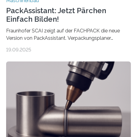
Maschinenbau
PackAssistant: Jetzt Pärchen
Einfach Bilden!
Fraunhofer SCAI zeigt auf der FACHPACK die neue
Version von PackAssistant. Verpackungsplaner
weltweit nutzen die Software in den Branchen
19.09.2025
Automobil, Maschinenbau und in der Zulieferindustrie.
Mit der Funktion Pärchenbildung lassen sich nun zwei
Teile als eine Einheit verpacken. Die Anordnung kann
der Benutzer vorgeben und erhält so mehr Kontrolle
über die Positionierung der Bauteile. Die ebenfalls neue
Automatisierungsschnittstelle dient dazu, die Software
besser in spezifische Unternehmensprozesse
einzubinden. Sankt Augustin – Zur Messe FACHPACK
vom 23. bis 25. September in Nürnberg…