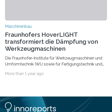
Rezyklaten besonders herausfordernd. Die
Vorgeschichte des Materialmix…
Maschinenbau
Fraunhofers HoverLIGHT
transformiert die Dämpfung von
Werkzeugmaschinen
Die Fraunhofer-Institute für Werkzeugmaschinen und
Umformtechnik IWU sowie für Fertigungstechnik und
Angewandte Materialforschung IFAM haben einen
More than 1 year ago
Durchbruch in der Materialforschung erzielt: Der
Verbundwerkstoff HoverLIGHT setzt neue Maßstäbe
für die Konstruktion von Werkzeugmaschinen. Durch
die Kombination von Aluminiumschaum und
partikelgefüllten Hohlkugeln erreicht HoverLIGHT einen
bisher unerreichten Eigenschaftsmix aus Leichtigkeit,