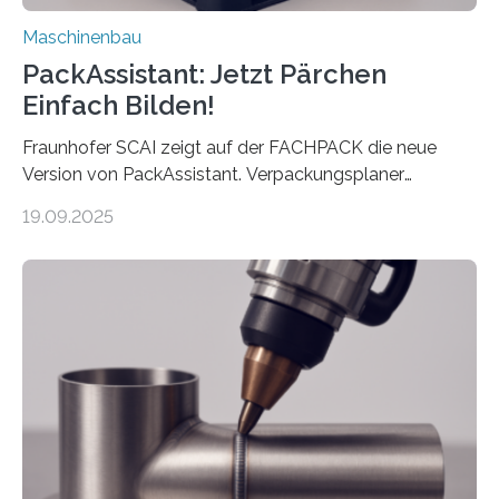
Maschinenbau
PackAssistant: Jetzt Pärchen
Einfach Bilden!
Fraunhofer SCAI zeigt auf der FACHPACK die neue
Version von PackAssistant. Verpackungsplaner
weltweit nutzen die Software in den Branchen
19.09.2025
Automobil, Maschinenbau und in der Zulieferindustrie.
Mit der Funktion Pärchenbildung lassen sich nun zwei
Teile als eine Einheit verpacken. Die Anordnung kann
der Benutzer vorgeben und erhält so mehr Kontrolle
über die Positionierung der Bauteile. Die ebenfalls neue
Automatisierungsschnittstelle dient dazu, die Software
besser in spezifische Unternehmensprozesse
einzubinden. Sankt Augustin – Zur Messe FACHPACK
vom 23. bis 25. September in Nürnberg…