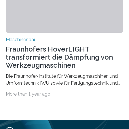
aufgrund der ELV-Verordnung der EU, wird die
Zuverlässigkeits- und Lebensdauerbewertung von
Rezyklaten besonders herausfordernd. Die
Vorgeschichte des Materialmix…
Maschinenbau
Fraunhofers HoverLIGHT
transformiert die Dämpfung von
Werkzeugmaschinen
Die Fraunhofer-Institute für Werkzeugmaschinen und
Umformtechnik IWU sowie für Fertigungstechnik und
Angewandte Materialforschung IFAM haben einen
More than 1 year ago
Durchbruch in der Materialforschung erzielt: Der
Verbundwerkstoff HoverLIGHT setzt neue Maßstäbe
für die Konstruktion von Werkzeugmaschinen. Durch
die Kombination von Aluminiumschaum und
partikelgefüllten Hohlkugeln erreicht HoverLIGHT einen