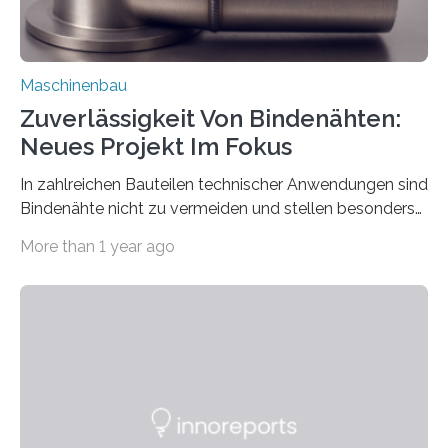
Maschinenbau
Zuverlässigkeit Von Bindenähten:
Neues Projekt Im Fokus
In zahlreichen Bauteilen technischer Anwendungen sind
Bindenähte nicht zu vermeiden und stellen besonders
bei Rezyklaten aufgrund der Vorgeschichte des
More than 1 year ago
Matrixmaterials eine große Herausforderung dar.
Zuverlässigkeitsexperten aus dem Fraunhofer-Institut
für Betriebsfestigkeit und Systemzuverlässigkeit LBF
möchten in dem Projekt »Design for Reliability –
Bindenähte in technischen Bauteilen« gemeinsam mit
Partnern grundlegende Zusammenhänge hinsichtlich
der Zuverlässigkeit von Bindenähten untersuchen.
Durch den verstärkten Einsatz von Rezyklaten