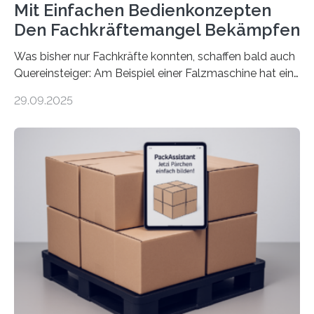
Mit Einfachen Bedienkonzepten
Den Fachkräftemangel Bekämpfen
Was bisher nur Fachkräfte konnten, schaffen bald auch
Quereinsteiger: Am Beispiel einer Falzmaschine hat ein
Forscher vom Fraunhofer IPA das Bedienkonzept der
29.09.2025
Mensch-Maschine-Schnittstelle so sehr vereinfacht,
dass nun auch Laien die Maschine umrüsten können.
Die zugrunde liegende Methodik lässt sich auf alle
anderen Maschinen übertragen. Eine Falzmaschine
umzurüsten ist ein Job für echte Profis. Eine solche
Maschine faltet in Druckereien Broschüren, Prospekte,
Landkarten und vieles mehr – mehrere Zehntausend
Exemplare pro Stunde. Je nach Maschinentyp und
Auftrag kann das Umrüsten…