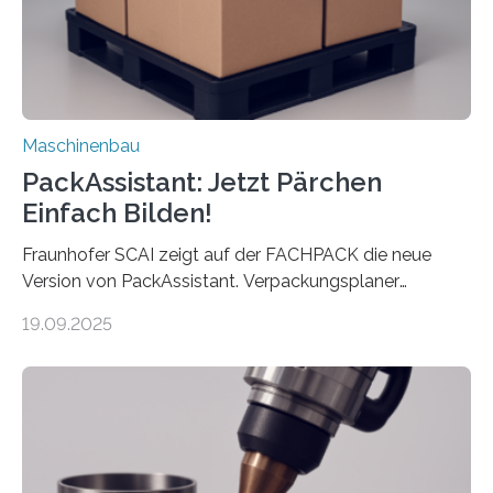
Maschinenbau
PackAssistant: Jetzt Pärchen
Einfach Bilden!
Fraunhofer SCAI zeigt auf der FACHPACK die neue
Version von PackAssistant. Verpackungsplaner
weltweit nutzen die Software in den Branchen
19.09.2025
Automobil, Maschinenbau und in der Zulieferindustrie.
Mit der Funktion Pärchenbildung lassen sich nun zwei
Teile als eine Einheit verpacken. Die Anordnung kann
der Benutzer vorgeben und erhält so mehr Kontrolle
über die Positionierung der Bauteile. Die ebenfalls neue
Automatisierungsschnittstelle dient dazu, die Software
besser in spezifische Unternehmensprozesse