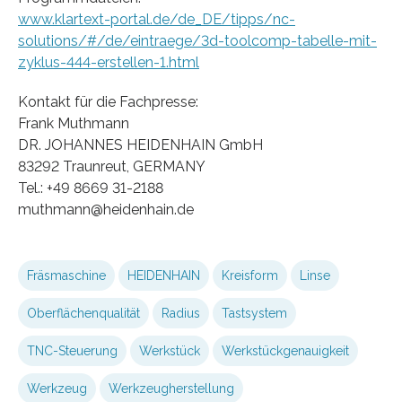
www.klartext-portal.de/de_DE/tipps/nc-
solutions/#/de/eintraege/3d-toolcomp-tabelle-mit-
zyklus-444-erstellen-1.html
Kontakt für die Fachpresse:
Frank Muthmann
DR. JOHANNES HEIDENHAIN GmbH
83292 Traunreut, GERMANY
Tel.: +49 8669 31-2188
muthmann@heidenhain.de
Fräsmaschine
HEIDENHAIN
Kreisform
Linse
Oberflächenqualität
Radius
Tastsystem
TNC-Steuerung
Werkstück
Werkstückgenauigkeit
Werkzeug
Werkzeugherstellung