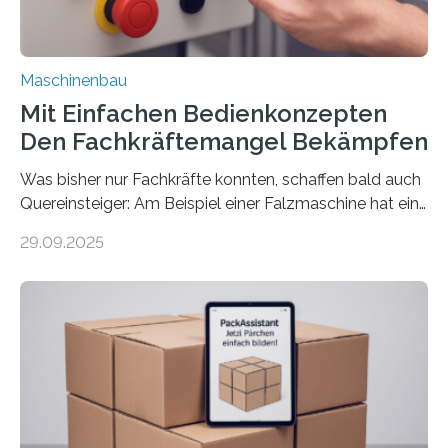
Maschinenbau
Mit Einfachen Bedienkonzepten
Den Fachkräftemangel Bekämpfen
Was bisher nur Fachkräfte konnten, schaffen bald auch
Quereinsteiger: Am Beispiel einer Falzmaschine hat ein
Forscher vom Fraunhofer IPA das Bedienkonzept der
29.09.2025
Mensch-Maschine-Schnittstelle so sehr vereinfacht,
dass nun auch Laien die Maschine umrüsten können.
Die zugrunde liegende Methodik lässt sich auf alle
anderen Maschinen übertragen. Eine Falzmaschine
umzurüsten ist ein Job für echte Profis. Eine solche
Maschine faltet in Druckereien Broschüren, Prospekte,
Landkarten und vieles mehr – mehrere Zehntausend
Exemplare pro Stunde. Je nach Maschinentyp und
Auftrag kann das Umrüsten…