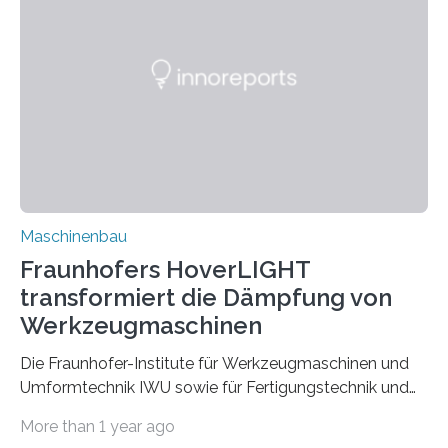
Bindenähte in technischen Bauteilen« gemeinsam mit
Partnern grundlegende Zusammenhänge hinsichtlich
der Zuverlässigkeit von Bindenähten untersuchen.
Durch den verstärkten Einsatz von Rezyklaten
aufgrund der ELV-Verordnung der EU, wird die
Zuverlässigkeits- und Lebensdauerbewertung von
Rezyklaten besonders herausfordernd. Die
Vorgeschichte des Materialmix…
Maschinenbau
Fraunhofers HoverLIGHT
transformiert die Dämpfung von
Werkzeugmaschinen
Die Fraunhofer-Institute für Werkzeugmaschinen und
Umformtechnik IWU sowie für Fertigungstechnik und
Angewandte Materialforschung IFAM haben einen
More than 1 year ago
Durchbruch in der Materialforschung erzielt: Der