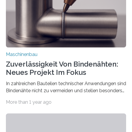
einzubinden. Sankt Augustin – Zur Messe FACHPACK
vom 23. bis 25. September in Nürnberg…
Maschinenbau
Zuverlässigkeit Von Bindenähten:
Neues Projekt Im Fokus
In zahlreichen Bauteilen technischer Anwendungen sind
Bindenähte nicht zu vermeiden und stellen besonders
bei Rezyklaten aufgrund der Vorgeschichte des
More than 1 year ago
Matrixmaterials eine große Herausforderung dar.
Zuverlässigkeitsexperten aus dem Fraunhofer-Institut
für Betriebsfestigkeit und Systemzuverlässigkeit LBF
möchten in dem Projekt »Design for Reliability –