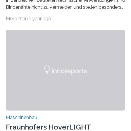
In zahlreichen Bauteilen technischer Anwendungen sind
Bindenähte nicht zu vermeiden und stellen besonders
bei Rezyklaten aufgrund der Vorgeschichte des
More than 1 year ago
Matrixmaterials eine große Herausforderung dar.
Zuverlässigkeitsexperten aus dem Fraunhofer-Institut
für Betriebsfestigkeit und Systemzuverlässigkeit LBF
möchten in dem Projekt »Design for Reliability –
Bindenähte in technischen Bauteilen« gemeinsam mit
Partnern grundlegende Zusammenhänge hinsichtlich
der Zuverlässigkeit von Bindenähten untersuchen.
Durch den verstärkten Einsatz von Rezyklaten
aufgrund der ELV-Verordnung der EU, wird die
Zuverlässigkeits- und Lebensdauerbewertung von
Rezyklaten besonders herausfordernd. Die
Vorgeschichte des Materialmix…
Maschinenbau
Fraunhofers HoverLIGHT