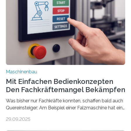
Maschinenbau
Mit Einfachen Bedienkonzepten
Den Fachkräftemangel Bekämpfen
Was bisher nur Fachkräfte konnten, schaffen bald auch
Quereinsteiger: Am Beispiel einer Falzmaschine hat ein
Forscher vom Fraunhofer IPA das Bedienkonzept der
29.09.2025
Mensch-Maschine-Schnittstelle so sehr vereinfacht,
dass nun auch Laien die Maschine umrüsten können.