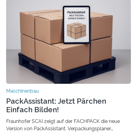
Die zugrunde liegende Methodik lässt sich auf alle
anderen Maschinen übertragen. Eine Falzmaschine
umzurüsten ist ein Job für echte Profis. Eine solche
Maschine faltet in Druckereien Broschüren, Prospekte,
Landkarten und vieles mehr – mehrere Zehntausend
Exemplare pro Stunde. Je nach Maschinentyp und
Auftrag kann das Umrüsten…
Maschinenbau
PackAssistant: Jetzt Pärchen
Einfach Bilden!
Fraunhofer SCAI zeigt auf der FACHPACK die neue
Version von PackAssistant. Verpackungsplaner
weltweit nutzen die Software in den Branchen