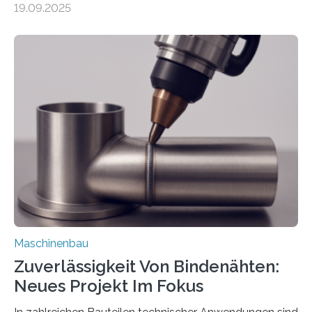
19.09.2025
Automobil, Maschinenbau und in der Zulieferindustrie.
Mit der Funktion Pärchenbildung lassen sich nun zwei
Teile als eine Einheit verpacken. Die Anordnung kann
der Benutzer vorgeben und erhält so mehr Kontrolle
über die Positionierung der Bauteile. Die ebenfalls neue
Automatisierungsschnittstelle dient dazu, die Software
besser in spezifische Unternehmensprozesse
einzubinden. Sankt Augustin – Zur Messe FACHPACK
vom 23. bis 25. September in Nürnberg…
Maschinenbau
Zuverlässigkeit Von Bindenähten:
Neues Projekt Im Fokus