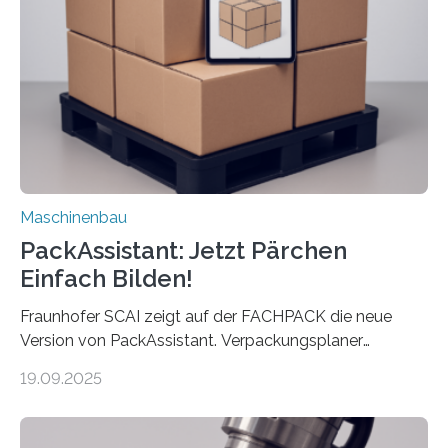
Maschine faltet in Druckereien Broschüren, Prospekte,
Landkarten und vieles mehr – mehrere Zehntausend
Exemplare pro Stunde. Je nach Maschinentyp und
Auftrag kann das Umrüsten…
Maschinenbau
PackAssistant: Jetzt Pärchen
Einfach Bilden!
Fraunhofer SCAI zeigt auf der FACHPACK die neue
Version von PackAssistant. Verpackungsplaner
weltweit nutzen die Software in den Branchen
19.09.2025
Automobil, Maschinenbau und in der Zulieferindustrie.
Mit der Funktion Pärchenbildung lassen sich nun zwei
Teile als eine Einheit verpacken. Die Anordnung kann