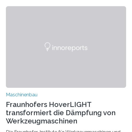
Zuverlässigkeitsexperten aus dem Fraunhofer-Institut
für Betriebsfestigkeit und Systemzuverlässigkeit LBF
möchten in dem Projekt »Design for Reliability –
Bindenähte in technischen Bauteilen« gemeinsam mit
Partnern grundlegende Zusammenhänge hinsichtlich
der Zuverlässigkeit von Bindenähten untersuchen.
Durch den verstärkten Einsatz von Rezyklaten
aufgrund der ELV-Verordnung der EU, wird die
Zuverlässigkeits- und Lebensdauerbewertung von
Rezyklaten besonders herausfordernd. Die
Vorgeschichte des Materialmix…
Maschinenbau
Fraunhofers HoverLIGHT
transformiert die Dämpfung von
Werkzeugmaschinen