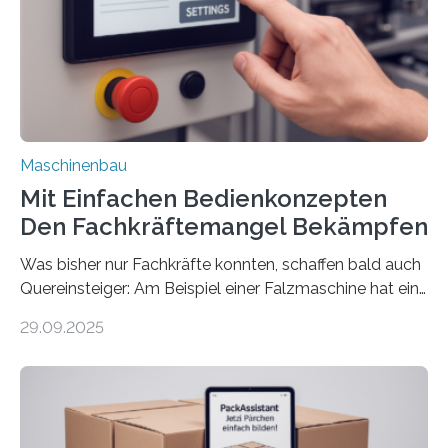
Maschinenbau
Mit Einfachen Bedienkonzepten
Den Fachkräftemangel Bekämpfen
Was bisher nur Fachkräfte konnten, schaffen bald auch
Quereinsteiger: Am Beispiel einer Falzmaschine hat ein
Forscher vom Fraunhofer IPA das Bedienkonzept der
29.09.2025
Mensch-Maschine-Schnittstelle so sehr vereinfacht,
dass nun auch Laien die Maschine umrüsten können.
Die zugrunde liegende Methodik lässt sich auf alle
anderen Maschinen übertragen. Eine Falzmaschine
umzurüsten ist ein Job für echte Profis. Eine solche