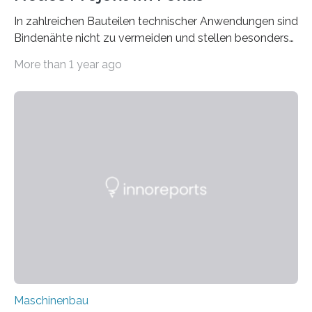
In zahlreichen Bauteilen technischer Anwendungen sind
Bindenähte nicht zu vermeiden und stellen besonders
bei Rezyklaten aufgrund der Vorgeschichte des
More than 1 year ago
Matrixmaterials eine große Herausforderung dar.
Zuverlässigkeitsexperten aus dem Fraunhofer-Institut
für Betriebsfestigkeit und Systemzuverlässigkeit LBF
möchten in dem Projekt »Design for Reliability –
Bindenähte in technischen Bauteilen« gemeinsam mit
Partnern grundlegende Zusammenhänge hinsichtlich
der Zuverlässigkeit von Bindenähten untersuchen.
Durch den verstärkten Einsatz von Rezyklaten
aufgrund der ELV-Verordnung der EU, wird die
Zuverlässigkeits- und Lebensdauerbewertung von
Rezyklaten besonders herausfordernd. Die
Vorgeschichte des Materialmix…
Maschinenbau