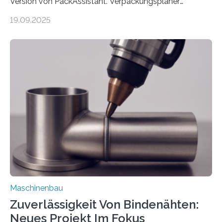
Version von PackAssistant. Verpackungsplaner
weltweit nutzen die Software in den Branchen
19.09.2025
Automobil, Maschinenbau und in der Zulieferindustrie.
Mit der Funktion Pärchenbildung lassen sich nun zwei
Teile als eine Einheit verpacken. Die Anordnung kann
der Benutzer vorgeben und erhält so mehr Kontrolle
über die Positionierung der Bauteile. Die ebenfalls neue
Automatisierungsschnittstelle dient dazu, die Software
besser in spezifische Unternehmensprozesse
einzubinden. Sankt Augustin – Zur Messe FACHPACK
vom 23. bis 25. September in Nürnberg…
Maschinenbau
Zuverlässigkeit Von Bindenähten:
Neues Projekt Im Fokus