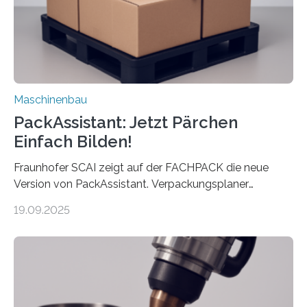
Auftrag kann das Umrüsten…
Maschinenbau
PackAssistant: Jetzt Pärchen
Einfach Bilden!
Fraunhofer SCAI zeigt auf der FACHPACK die neue
Version von PackAssistant. Verpackungsplaner
weltweit nutzen die Software in den Branchen
19.09.2025
Automobil, Maschinenbau und in der Zulieferindustrie.
Mit der Funktion Pärchenbildung lassen sich nun zwei
Teile als eine Einheit verpacken. Die Anordnung kann
der Benutzer vorgeben und erhält so mehr Kontrolle
über die Positionierung der Bauteile. Die ebenfalls neue
Automatisierungsschnittstelle dient dazu, die Software