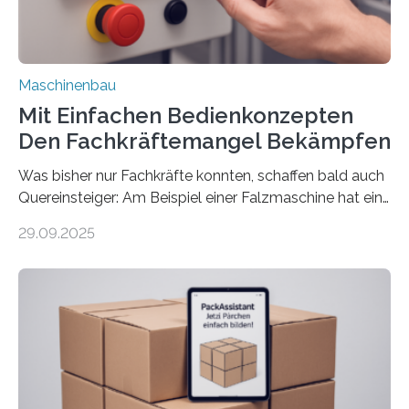
Maschinenbau
Mit Einfachen Bedienkonzepten
Den Fachkräftemangel Bekämpfen
Was bisher nur Fachkräfte konnten, schaffen bald auch
Quereinsteiger: Am Beispiel einer Falzmaschine hat ein
Forscher vom Fraunhofer IPA das Bedienkonzept der
29.09.2025
Mensch-Maschine-Schnittstelle so sehr vereinfacht,
dass nun auch Laien die Maschine umrüsten können.
Die zugrunde liegende Methodik lässt sich auf alle
anderen Maschinen übertragen. Eine Falzmaschine
umzurüsten ist ein Job für echte Profis. Eine solche
Maschine faltet in Druckereien Broschüren, Prospekte,
Landkarten und vieles mehr – mehrere Zehntausend
Exemplare pro Stunde. Je nach Maschinentyp und