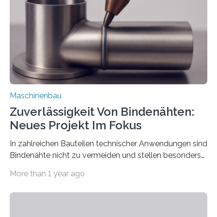
besser in spezifische Unternehmensprozesse
einzubinden. Sankt Augustin – Zur Messe FACHPACK
vom 23. bis 25. September in Nürnberg…
Maschinenbau
Zuverlässigkeit Von Bindenähten:
Neues Projekt Im Fokus
In zahlreichen Bauteilen technischer Anwendungen sind
Bindenähte nicht zu vermeiden und stellen besonders
bei Rezyklaten aufgrund der Vorgeschichte des
More than 1 year ago
Matrixmaterials eine große Herausforderung dar.
Zuverlässigkeitsexperten aus dem Fraunhofer-Institut
für Betriebsfestigkeit und Systemzuverlässigkeit LBF
möchten in dem Projekt »Design for Reliability –