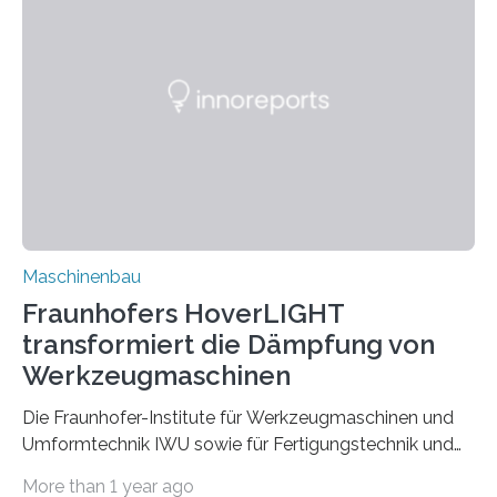
Bindenähte in technischen Bauteilen« gemeinsam mit
Partnern grundlegende Zusammenhänge hinsichtlich
der Zuverlässigkeit von Bindenähten untersuchen.
Durch den verstärkten Einsatz von Rezyklaten
aufgrund der ELV-Verordnung der EU, wird die
Zuverlässigkeits- und Lebensdauerbewertung von
Rezyklaten besonders herausfordernd. Die
Vorgeschichte des Materialmix…
Maschinenbau
Fraunhofers HoverLIGHT
transformiert die Dämpfung von
Werkzeugmaschinen
Die Fraunhofer-Institute für Werkzeugmaschinen und
Umformtechnik IWU sowie für Fertigungstechnik und
Angewandte Materialforschung IFAM haben einen
More than 1 year ago