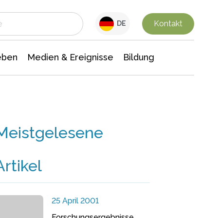
 Leben
Medien & Ereignisse
Interdisziplinäre Forschung
Veranstaltungsnachrichten
n Chemie
Gesellschaftswissenschaften
Kontakt
DE
eben
Medien & Ereignisse
Bildung
Meistgelesene
Artikel
25 April 2001
Forschungsergebnisse