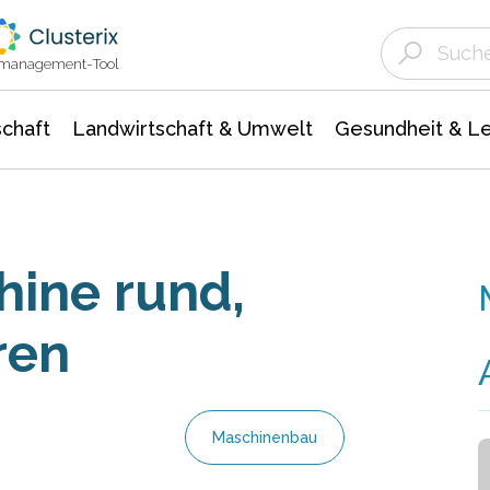
Landwirtschaft & Umwelt
Gesundheit &
Agrar- Forstwissenschaften
Unternehmensmeldungen
Biowissenschafte
Ökologie Umwelt- Naturschutz
ktmanagement-Tool
chaft
Landwirtschaft & Umwelt
Gesundheit & L
hine rund,
ren
Maschinenbau