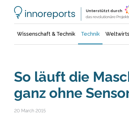
Wissenschaft & Technik
Informationstechnologie
Energie & Elektrotechnik
Unterstützt durch
das revolutionäre Proje
Wissenschaft & Technik
Technik
Weltwirts
So läuft die Masc
ganz ohne Senso
20 March 2015